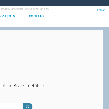
ÇO METÁLICO | LUMINÁRIA | POSTE DECORATIVO | POSTE ORNAMENTAL
Entrar
ORMAÇÕES
CONTATO
ública, Braço metálico,