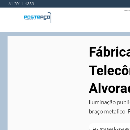
81 2011-4333
ILUMIN
Fábric
Telecô
Alvora
iluminação publi
braço metalico, 