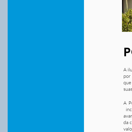
P
A il
por 
que
suas
A P
inc
ava
da c
valo