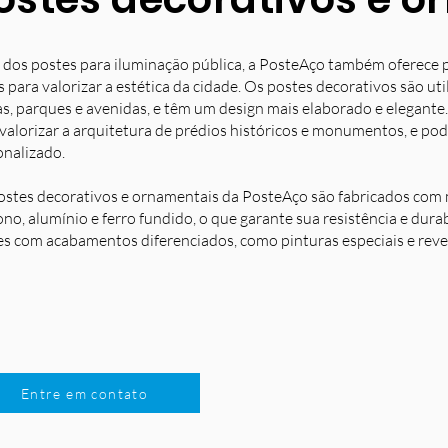
 dos postes para iluminação pública, a PosteAço também oferece 
s para valorizar a estética da cidade. Os postes decorativos são u
s, parques e avenidas, e têm um design mais elaborado e elegante.
 valorizar a arquitetura de prédios históricos e monumentos, e po
onalizado.
ostes decorativos e ornamentais da PosteAço são fabricados com m
no, alumínio e ferro fundido, o que garante sua resistência e dura
es com acabamentos diferenciados, como pinturas especiais e reve
Entre em contato