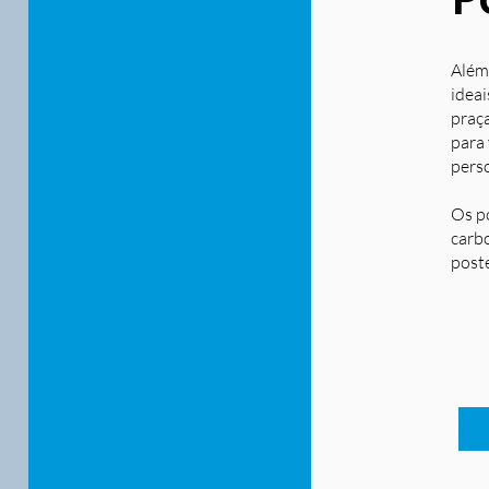
Além
ideai
praça
para
pers
Os p
carbo
post