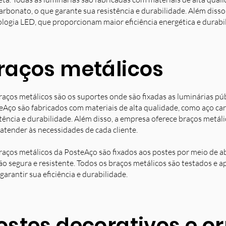
arbonato, o que garante sua resistência e durabilidade. Além diss
ologia LED, que proporcionam maior eficiência energética e durabi
raços metálicos
raços metálicos são os suportes onde são fixadas as luminárias pú
eAço são fabricados com materiais de alta qualidade, como aço ca
stência e durabilidade. Além disso, a empresa oferece braços metá
 atender às necessidades de cada cliente.
raços metálicos da PosteAço são fixados aos postes por meio de a
ção segura e resistente. Todos os braços metálicos são testados e 
garantir sua eficiência e durabilidade.
ostes decorativos e 