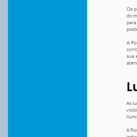
Os p
do m
para
post
A Po
corr
sua 
aten
L
As lu
visib
ilum
A Po
indir