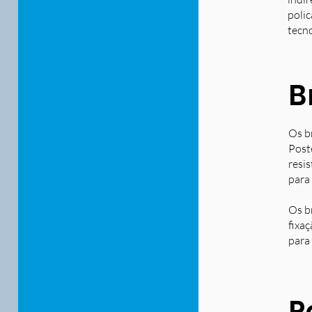
polic
tecn
B
Os b
Post
resi
para
Os b
fixa
para 
P