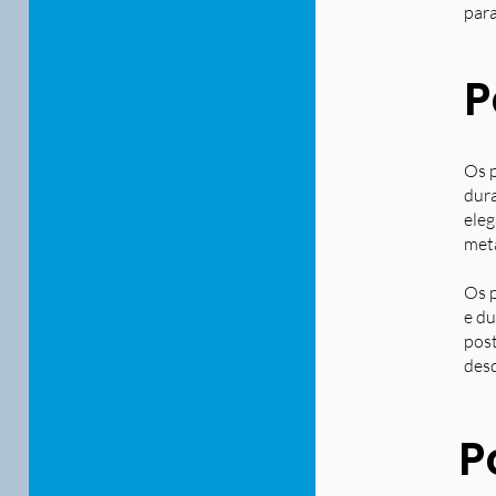
para
P
Os p
dura
eleg
metá
Os p
e du
post
desd
P