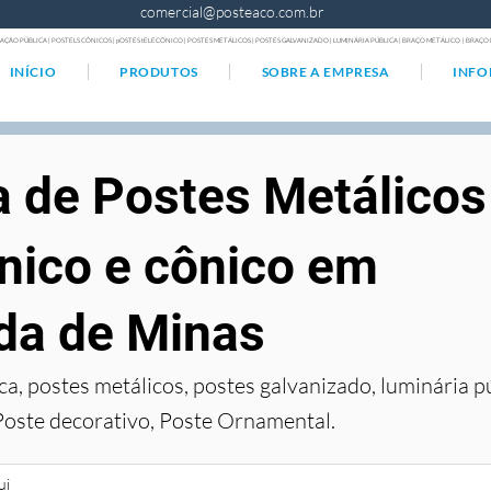
comercial@posteaco.com.br
AÇÃO PÚBLICA | POSTELS CÔNICOS | pOSTES tELECÔNICO | POSTES METÁLICOS | POSTES GALVANIZADO | LUMINÁRIA PÚBLICA | BRAÇO METÁLICO | BRA
INÍCIO
PRODUTOS
SOBRE A EMPRESA
INF
a de Postes Metálicos
nico e cônico em
da de Minas
ca, postes metálicos, postes galvanizado, luminária p
Poste decorativo, Poste Ornamental.