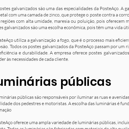
ostes galvanizados são uma das especialidades da PosteAço. A g
etal com uma camada de zinco, que protege o poste contra a corro
 regiões com alta umidade, maresia ou poluição, pois oferecem ma
es galvanizados são uma escolha econômica, pois têm uma vida úti
steAço utiliza a galvanização a fogo, que é o processo mais eficie
osão. Todos os postes galvanizados da PosteAço passam por um ri
eficiência e durabilidade. A empresa oferece postes galvanizad
der às necessidades de cada cliente.
uminárias públicas
minárias públicas são responsáveis por iluminar as ruas e avenida
ilidade dos pedestres e motoristas. A escolha das luminárias é fun
inação
steAço oferece uma ampla variedade de luminárias públicas, inclu
eta. Todas as luminárias são fabricadas com materiais de alta qual