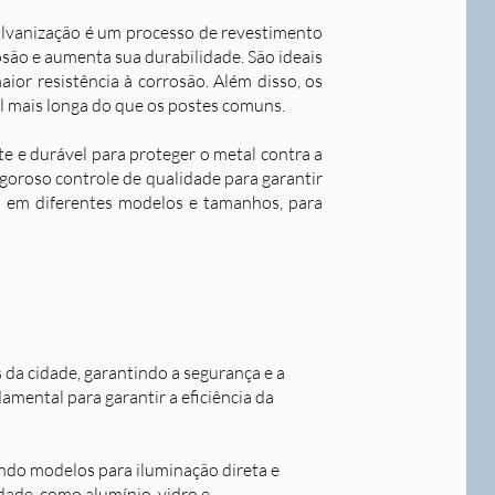
alvanização é um processo de revestimento
são e aumenta sua durabilidade. S
ão ideais
ior resistência à corrosão. Além disso, os
l mais longa do que os postes comuns.
nte e durável para proteger o metal contra a
goroso controle de qualidade para garantir
os em diferentes modelos e tamanhos, para
s da cidade, garantindo a segurança e a
damental para garantir a eficiência da
indo modelos para iluminação direta e
idade, como alumínio, vidro e