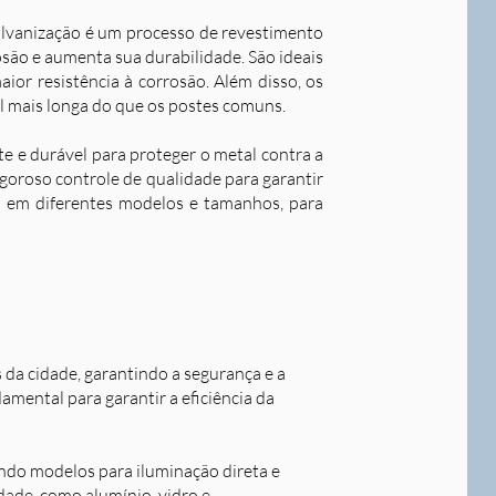
alvanização é um processo de revestimento
são e aumenta sua durabilidade. S
ão ideais
ior resistência à corrosão. Além disso, os
l mais longa do que os postes comuns.
nte e durável para proteger o metal contra a
goroso controle de qualidade para garantir
os em diferentes modelos e tamanhos, para
s da cidade, garantindo a segurança e a
damental para garantir a eficiência da
indo modelos para iluminação direta e
idade, como alumínio, vidro e