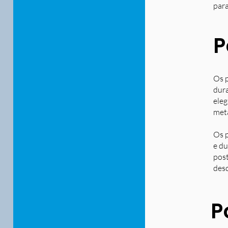
para
P
Os p
dura
eleg
metá
Os p
e du
post
desd
P