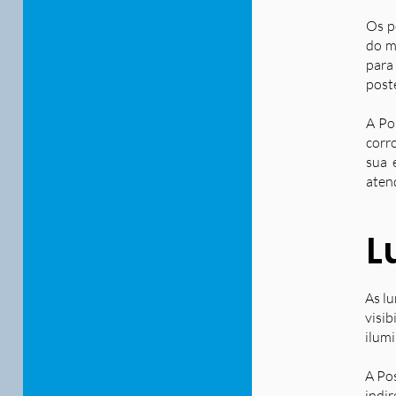
Os p
do m
para
post
A Po
corr
sua 
aten
L
As lu
visib
ilum
A Po
indir