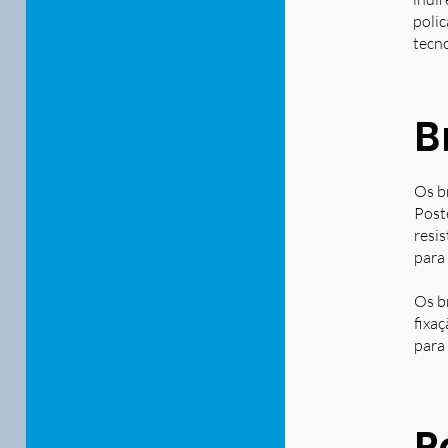
polic
tecn
B
Os b
Post
resi
para
Os b
fixa
para 
P