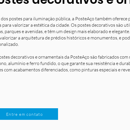
 dos postes para iluminação pública, a PosteAço também oferece 
s para valorizar a estética da cidade. Os postes decorativos são u
s, parques e avenidas, e têm um design mais elaborado e elegante.
 valorizar a arquitetura de prédios históricos e monumentos, e po
onalizado.
ostes decorativos e ornamentais da PosteAço são fabricados com m
no, alumínio e ferro fundido, o que garante sua resistência e dura
es com acabamentos diferenciados, como pinturas especiais e reve
Entre em contato