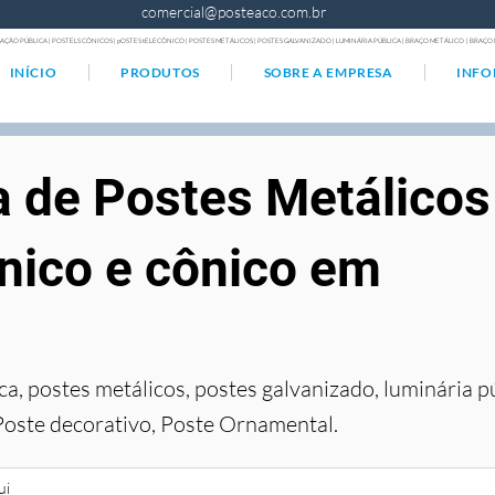
comercial@posteaco.com.br
AÇÃO PÚBLICA | POSTELS CÔNICOS | pOSTES tELECÔNICO | POSTES METÁLICOS | POSTES GALVANIZADO | LUMINÁRIA PÚBLICA | BRAÇO METÁLICO | BRA
INÍCIO
PRODUTOS
SOBRE A EMPRESA
INF
a de Postes Metálicos
nico e cônico em
ca, postes metálicos, postes galvanizado, luminária p
Poste decorativo, Poste Ornamental.