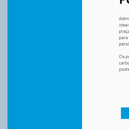
Além
ideai
praça
para
pers
Os p
carbo
post