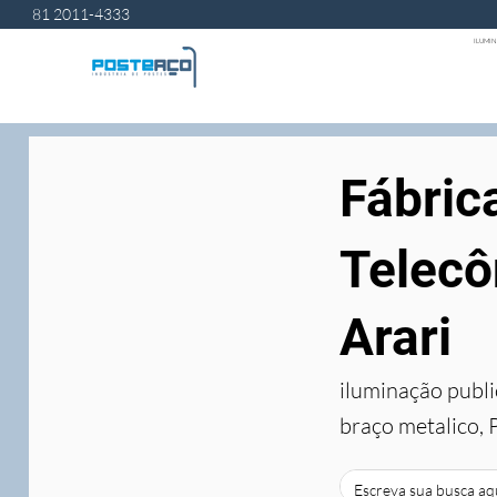
81 2011-4333
ILUMIN
Fábric
Telecô
Arari
iluminação publi
braço metalico, 