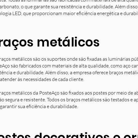
arbonato, o que garante sua resistência e durabilidade. Além diss
ologia LED, que proporcionam maior eficiência energética e durabi
raços metálicos
raços metálicos são os suportes onde são fixadas as luminárias pú
eAço são fabricados com materiais de alta qualidade, como aço ca
stência e durabilidade. Além disso, a empresa oferece braços metá
 atender às necessidades de cada cliente.
raços metálicos da PosteAço são fixados aos postes por meio de a
ção segura e resistente. Todos os braços metálicos são testados e 
garantir sua eficiência e durabilidade.
ostes decorativos e 