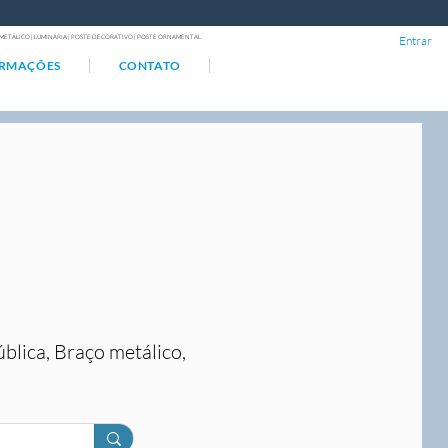
ÇO METÁLICO | LUMINÁRIA | POSTE DECORATIVO | POSTE ORNAMENTAL
Entrar
ORMAÇÕES
CONTATO
ública, Braço metálico,