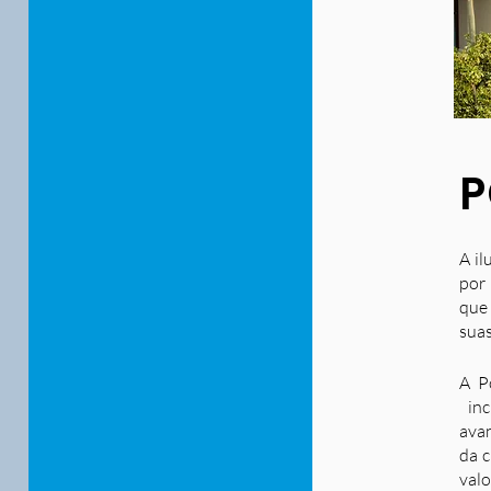
P
A il
por 
que
suas
A P
inc
ava
da c
valo