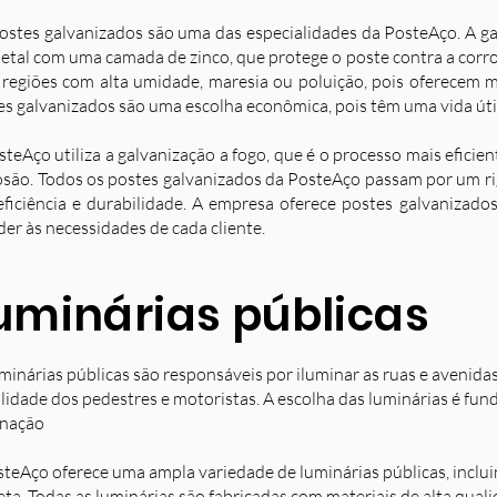
ostes galvanizados são uma das especialidades da PosteAço. A g
etal com uma camada de zinco, que protege o poste contra a corro
 regiões com alta umidade, maresia ou poluição, pois oferecem ma
es galvanizados são uma escolha econômica, pois têm uma vida úti
steAço utiliza a galvanização a fogo, que é o processo mais eficie
osão. Todos os postes galvanizados da PosteAço passam por um ri
eficiência e durabilidade. A empresa oferece postes galvanizad
der às necessidades de cada cliente.
uminárias públicas
minárias públicas são responsáveis por iluminar as ruas e avenida
ilidade dos pedestres e motoristas. A escolha das luminárias é fun
inação
steAço oferece uma ampla variedade de luminárias públicas, inclu
eta. Todas as luminárias são fabricadas com materiais de alta qual