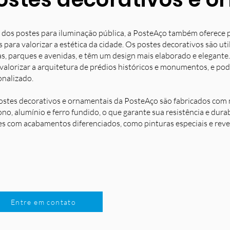
 dos postes para iluminação pública, a PosteAço também oferece 
s para valorizar a estética da cidade. Os postes decorativos são u
s, parques e avenidas, e têm um design mais elaborado e elegante.
 valorizar a arquitetura de prédios históricos e monumentos, e po
onalizado.
ostes decorativos e ornamentais da PosteAço são fabricados com m
no, alumínio e ferro fundido, o que garante sua resistência e dura
es com acabamentos diferenciados, como pinturas especiais e reve
Entre em contato