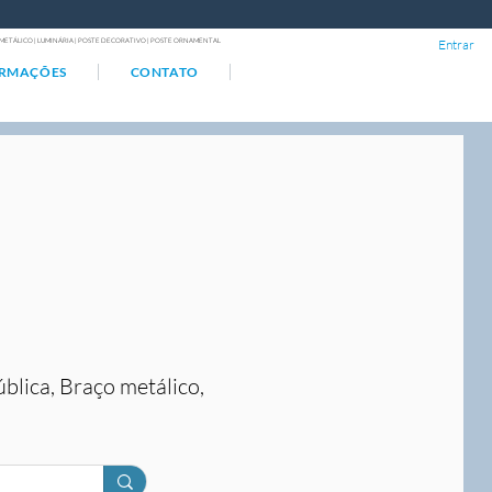
ÇO METÁLICO | LUMINÁRIA | POSTE DECORATIVO | POSTE ORNAMENTAL
Entrar
ORMAÇÕES
CONTATO
ública, Braço metálico,