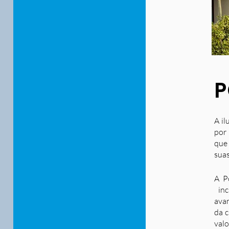
P
A il
por 
que
suas
A P
inc
ava
da c
valo