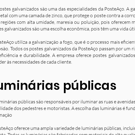
ostes galvanizados são uma das especialidades da PosteAço. A g
etal com uma camada de zinco, que protege o poste contra a corro
 regiões com alta umidade, maresia ou poluição, pois oferecem ma
es galvanizados são uma escolha econômica, pois têm uma vida úti
steAço utiliza a galvanização a fogo, que é o processo mais eficie
osão. Todos os postes galvanizados da PosteAço passam por um ri
eficiência e durabilidade. A empresa oferece postes galvanizad
der às necessidades de cada cliente.
uminárias públicas
minárias públicas são responsáveis por iluminar as ruas e avenida
ilidade dos pedestres e motoristas. A escolha das luminárias é fun
inação
steAço oferece uma ampla variedade de luminárias públicas, inclu
eta. Todas as luminárias são fabricadas com materiais de alta qual