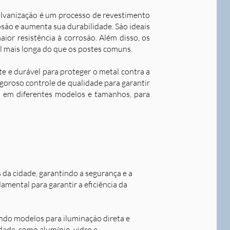
alvanização é um processo de revestimento
são e aumenta sua durabilidade. S
ão ideais
ior resistência à corrosão. Além disso, os
l mais longa do que os postes comuns.
nte e durável para proteger o metal contra a
goroso controle de qualidade para garantir
os em diferentes modelos e tamanhos, para
s da cidade, garantindo a segurança e a
damental para garantir a eficiência da
indo modelos para iluminação direta e
idade, como alumínio, vidro e