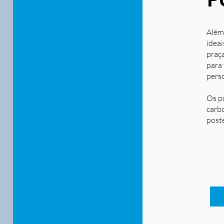
Além
ideai
praça
para
pers
Os p
carbo
post