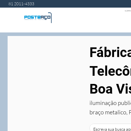
81 2011-4333
ILUMIN
Fábric
Telecô
Boa Vi
iluminação publi
braço metalico, 