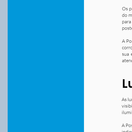
Os p
do m
para
post
A Po
corr
sua 
aten
L
As lu
visib
ilum
A Po
indir