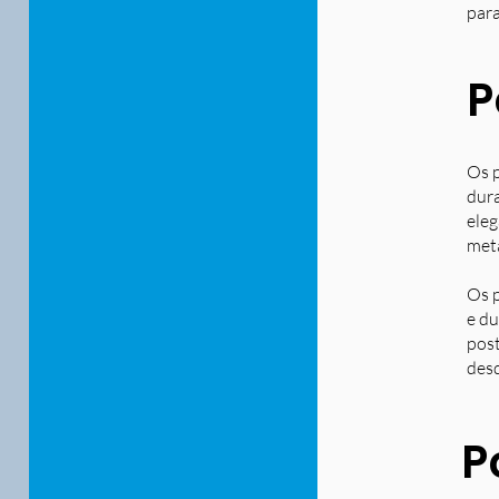
para
P
Os p
dura
eleg
metá
Os p
e du
post
desd
P