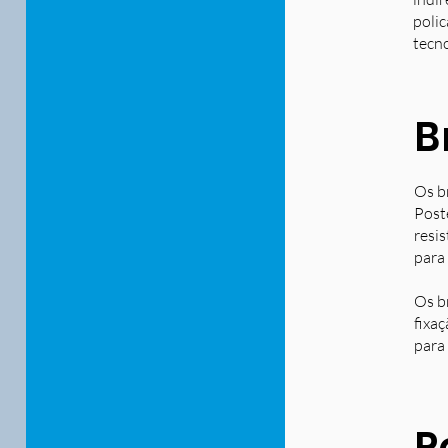
polic
tecn
B
Os b
Post
resi
para
Os b
fixa
para 
P