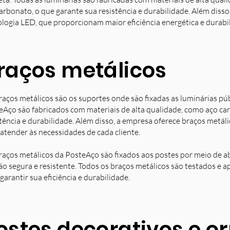
arbonato, o que garante sua resistência e durabilidade. Além diss
ologia LED, que proporcionam maior eficiência energética e durabi
raços metálicos
raços metálicos são os suportes onde são fixadas as luminárias pú
eAço são fabricados com materiais de alta qualidade, como aço ca
stência e durabilidade. Além disso, a empresa oferece braços metá
 atender às necessidades de cada cliente.
raços metálicos da PosteAço são fixados aos postes por meio de a
ção segura e resistente. Todos os braços metálicos são testados e 
garantir sua eficiência e durabilidade.
ostes decorativos e 