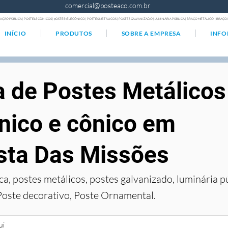
comercial@posteaco.com.br
AÇÃO PÚBLICA | POSTELS CÔNICOS | pOSTES tELECÔNICO | POSTES METÁLICOS | POSTES GALVANIZADO | LUMINÁRIA PÚBLICA | BRAÇO METÁLICO | BRA
INÍCIO
PRODUTOS
SOBRE A EMPRESA
INF
a de Postes Metálicos
nico e cônico em
sta Das Missões
ca, postes metálicos, postes galvanizado, luminária p
Poste decorativo, Poste Ornamental.