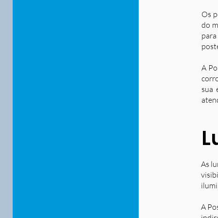
Os p
do m
para
post
A Po
corr
sua 
aten
L
As lu
visib
ilum
A Po
indir