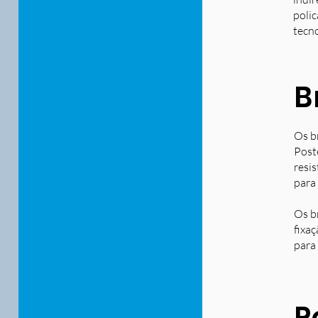
polic
tecn
B
Os b
Post
resi
para
Os b
fixa
para 
P