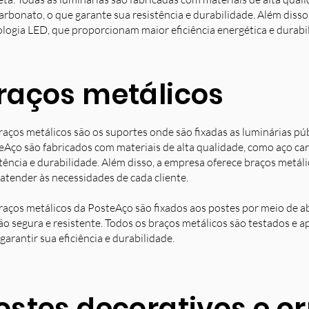
arbonato, o que garante sua resistência e durabilidade. Além diss
ologia LED, que proporcionam maior eficiência energética e durabi
raços metálicos
raços metálicos são os suportes onde são fixadas as luminárias pú
eAço são fabricados com materiais de alta qualidade, como aço ca
stência e durabilidade. Além disso, a empresa oferece braços metá
 atender às necessidades de cada cliente.
raços metálicos da PosteAço são fixados aos postes por meio de a
ção segura e resistente. Todos os braços metálicos são testados e 
garantir sua eficiência e durabilidade.
ostes decorativos e 