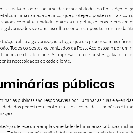
ostes galvanizados são uma das especialidades da PosteAço. A g
etal com uma camada de zinco, que protege o poste contra a corro
 regiões com alta umidade, maresia ou poluição, pois oferecem ma
es galvanizados são uma escolha econômica, pois têm uma vida úti
steAço utiliza a galvanização a fogo, que é o processo mais eficie
osão. Todos os postes galvanizados da PosteAço passam por um ri
eficiência e durabilidade. A empresa oferece postes galvanizad
der às necessidades de cada cliente.
uminárias públicas
minárias públicas são responsáveis por iluminar as ruas e avenida
ilidade dos pedestres e motoristas. A escolha das luminárias é fun
inação
steAço oferece uma ampla variedade de luminárias públicas, inclu
eta. Todas as luminárias são fabricadas com materiais de alta qual