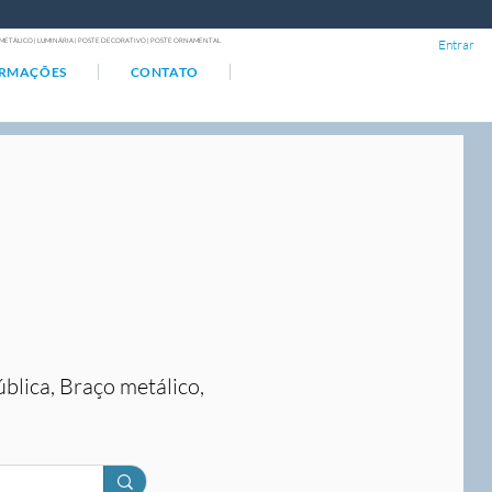
ÇO METÁLICO | LUMINÁRIA | POSTE DECORATIVO | POSTE ORNAMENTAL
Entrar
ORMAÇÕES
CONTATO
ública, Braço metálico,