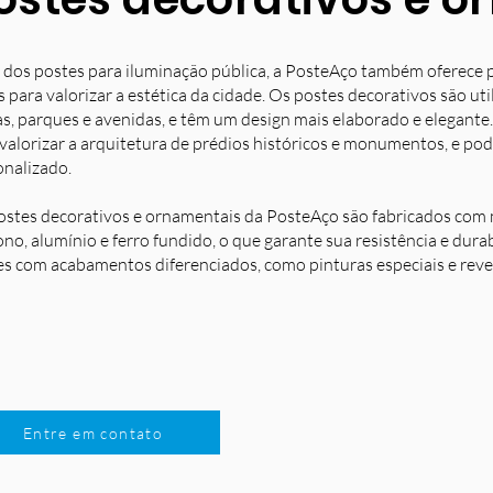
 dos postes para iluminação pública, a PosteAço também oferece 
s para valorizar a estética da cidade. Os postes decorativos são u
s, parques e avenidas, e têm um design mais elaborado e elegante.
 valorizar a arquitetura de prédios históricos e monumentos, e po
onalizado.
ostes decorativos e ornamentais da PosteAço são fabricados com m
no, alumínio e ferro fundido, o que garante sua resistência e dura
es com acabamentos diferenciados, como pinturas especiais e reve
Entre em contato