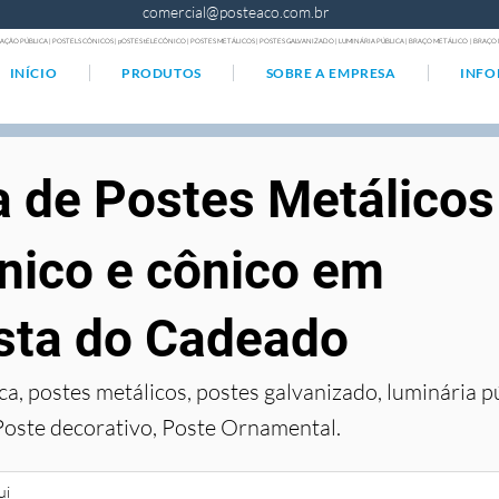
comercial@posteaco.com.br
AÇÃO PÚBLICA | POSTELS CÔNICOS | pOSTES tELECÔNICO | POSTES METÁLICOS | POSTES GALVANIZADO | LUMINÁRIA PÚBLICA | BRAÇO METÁLICO | BRA
INÍCIO
PRODUTOS
SOBRE A EMPRESA
INF
a de Postes Metálicos
nico e cônico em
sta do Cadeado
ca, postes metálicos, postes galvanizado, luminária p
Poste decorativo, Poste Ornamental.