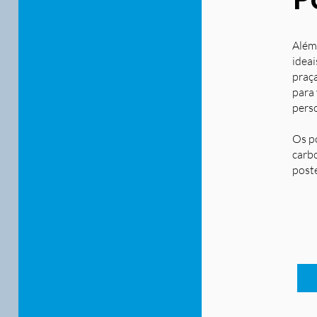
Além
ideai
praça
para
pers
Os p
carbo
post