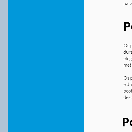
para
P
Os p
dura
eleg
metá
Os p
e du
post
desd
P