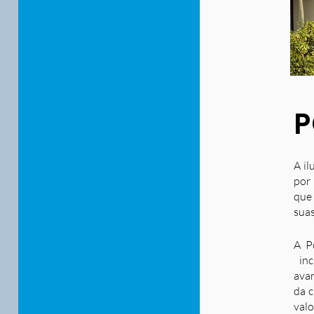
P
A il
por 
que
suas
A P
inc
ava
da c
valo