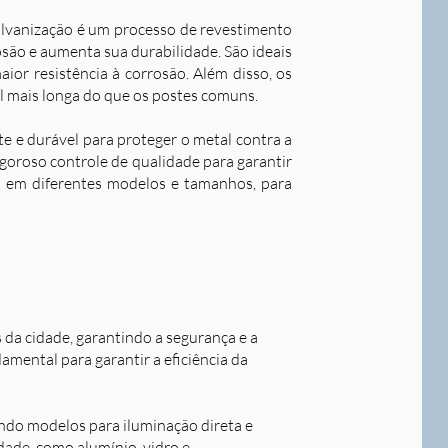
alvanização é um processo de revestimento
são e aumenta sua durabilidade. S
ão ideais
ior resistência à corrosão. Além disso, os
l mais longa do que os postes comuns.
nte e durável para proteger o metal contra a
goroso controle de qualidade para garantir
os em diferentes modelos e tamanhos, para
s da cidade, garantindo a segurança e a
damental para garantir a eficiência da
indo modelos para iluminação direta e
idade, como alumínio, vidro e