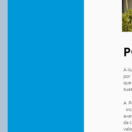
P
A il
por 
que
suas
A P
inc
ava
da c
valo