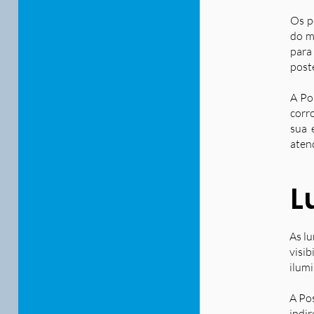
Os p
do m
para
post
A Po
corr
sua 
aten
L
As lu
visib
ilum
A Po
indir