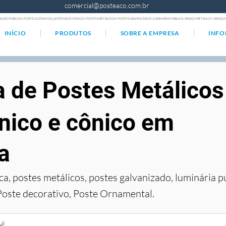
comercial@posteaco.com.br
AÇÃO PÚBLICA | POSTELS CÔNICOS | pOSTES tELECÔNICO | POSTES METÁLICOS | POSTES GALVANIZADO | LUMINÁRIA PÚBLICA | BRAÇO METÁLICO | BRA
INÍCIO
PRODUTOS
SOBRE A EMPRESA
INF
a de Postes Metálicos
nico e cônico em
a
ca, postes metálicos, postes galvanizado, luminária p
Poste decorativo, Poste Ornamental.