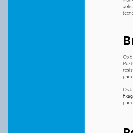
polic
tecn
B
Os b
Post
resi
para
Os b
fixa
para 
P