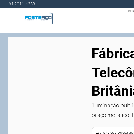
81 2011-4333
ILUMIN
Fábric
Telecô
Britâni
iluminação publi
braço metalico, 