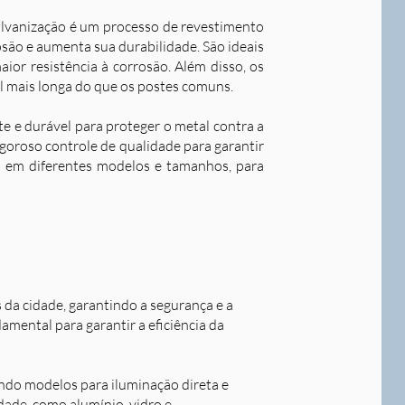
alvanização é um processo de revestimento
são e aumenta sua durabilidade. S
ão ideais
ior resistência à corrosão. Além disso, os
l mais longa do que os postes comuns.
nte e durável para proteger o metal contra a
goroso controle de qualidade para garantir
os em diferentes modelos e tamanhos, para
s da cidade, garantindo a segurança e a
damental para garantir a eficiência da
indo modelos para iluminação direta e
idade, como alumínio, vidro e