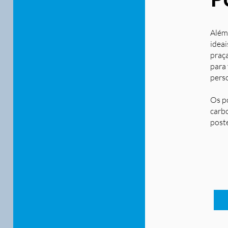
Além
ideai
praça
para
pers
Os p
carbo
post