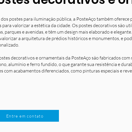
 dos postes para iluminação pública, a PosteAço também oferece 
s para valorizar a estética da cidade. Os postes decorativos são u
s, parques e avenidas, e têm um design mais elaborado e elegante.
 valorizar a arquitetura de prédios históricos e monumentos, e po
onalizado.
ostes decorativos e ornamentais da PosteAço são fabricados com m
no, alumínio e ferro fundido, o que garante sua resistência e dura
es com acabamentos diferenciados, como pinturas especiais e reve
Entre em contato