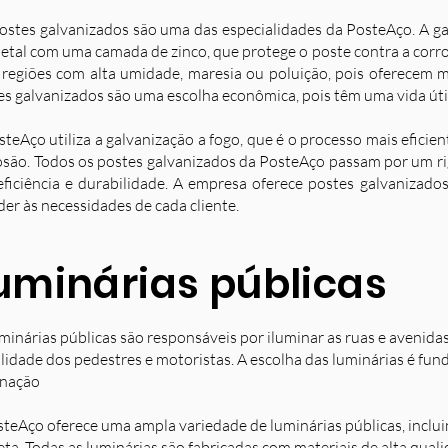
ostes galvanizados são uma das especialidades da PosteAço. A g
etal com uma camada de zinco, que protege o poste contra a corro
 regiões com alta umidade, maresia ou poluição, pois oferecem ma
es galvanizados são uma escolha econômica, pois têm uma vida úti
steAço utiliza a galvanização a fogo, que é o processo mais eficie
osão. Todos os postes galvanizados da PosteAço passam por um ri
eficiência e durabilidade. A empresa oferece postes galvanizad
der às necessidades de cada cliente.
uminárias públicas
minárias públicas são responsáveis por iluminar as ruas e avenida
ilidade dos pedestres e motoristas. A escolha das luminárias é fun
inação
steAço oferece uma ampla variedade de luminárias públicas, inclu
eta. Todas as luminárias são fabricadas com materiais de alta qual