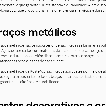
arbonato, o que garante sua resistência e durabilidade. Além diss
ologia LED, que proporcionam maior eficiência energética e durabi
raços metálicos
raços metálicos são os suportes onde são fixadas as luminárias pú
eAço são fabricados com materiais de alta qualidade, como aço ca
stência e durabilidade. Além disso, a empresa oferece braços metá
 atender às necessidades de cada cliente.
raços metálicos da PosteAço são fixados aos postes por meio de a
ção segura e resistente. Todos os braços metálicos são testados e 
garantir sua eficiência e durabilidade.
ostes decorativos e 