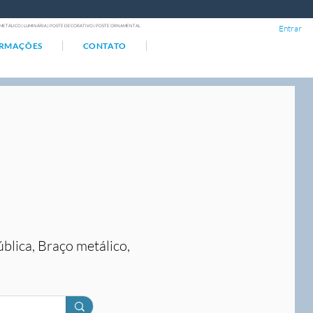
ÇO METÁLICO | LUMINÁRIA | POSTE DECORATIVO | POSTE ORNAMENTAL
Entrar
ORMAÇÕES
CONTATO
ública, Braço metálico,