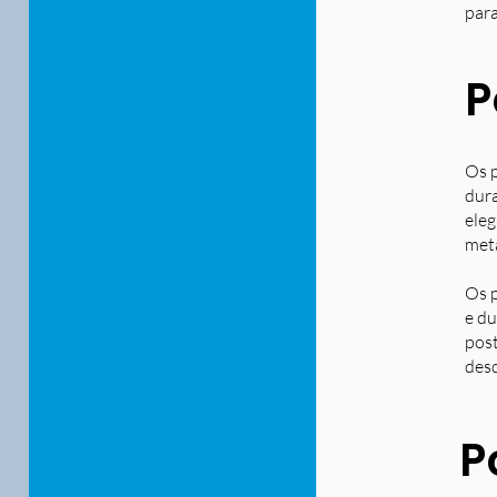
para
P
Os p
dura
eleg
metá
Os p
e du
post
desd
P