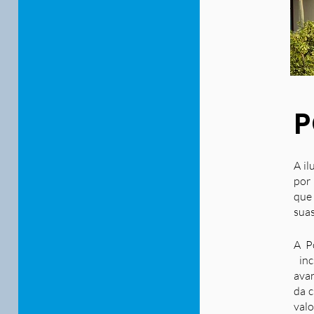
P
A il
por 
que
suas
A P
inc
ava
da c
valo