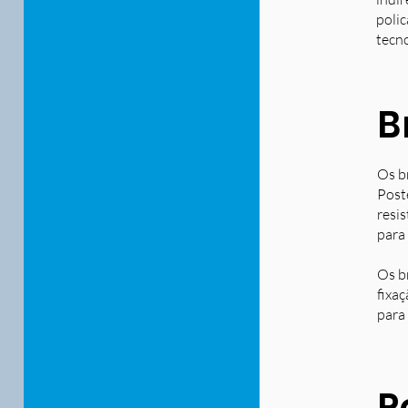
polic
tecn
B
Os b
Post
resi
para
Os b
fixa
para 
P