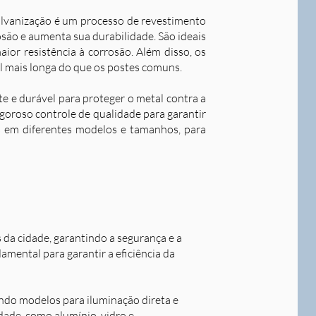
alvanização é um processo de revestimento
são e aumenta sua durabilidade. S
ão ideais
ior resistência à corrosão. Além disso, os
l mais longa do que os postes comuns.
nte e durável para proteger o metal contra a
goroso controle de qualidade para garantir
os em diferentes modelos e tamanhos, para
s da cidade, garantindo a segurança e a
damental para garantir a eficiência da
indo modelos para iluminação direta e
idade, como alumínio, vidro e