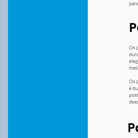
para
P
Os p
dura
eleg
metá
Os p
e du
post
desd
P