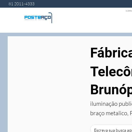
81 2011-4333
ILUMIN
Fábric
Telecô
Brunóp
iluminação publi
braço metalico, 