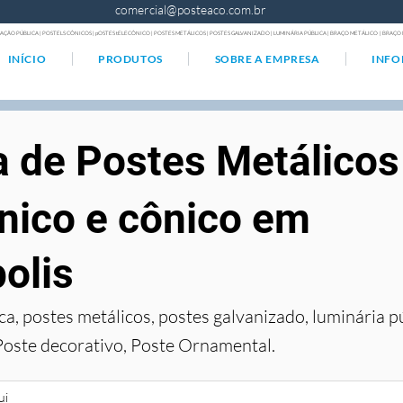
comercial@posteaco.com.br
AÇÃO PÚBLICA | POSTELS CÔNICOS | pOSTES tELECÔNICO | POSTES METÁLICOS | POSTES GALVANIZADO | LUMINÁRIA PÚBLICA | BRAÇO METÁLICO | BRA
INÍCIO
PRODUTOS
SOBRE A EMPRESA
INF
a de Postes Metálicos
nico e cônico em
olis
ca, postes metálicos, postes galvanizado, luminária p
Poste decorativo, Poste Ornamental.