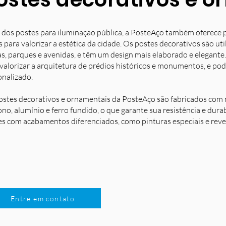
 dos postes para iluminação pública, a PosteAço também oferece 
s para valorizar a estética da cidade. Os postes decorativos são u
s, parques e avenidas, e têm um design mais elaborado e elegante.
 valorizar a arquitetura de prédios históricos e monumentos, e po
onalizado.
ostes decorativos e ornamentais da PosteAço são fabricados com m
no, alumínio e ferro fundido, o que garante sua resistência e dura
es com acabamentos diferenciados, como pinturas especiais e reve
Entre em contato