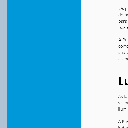
Os p
do m
para
post
A Po
corr
sua 
aten
L
As lu
visib
ilum
A Po
indir