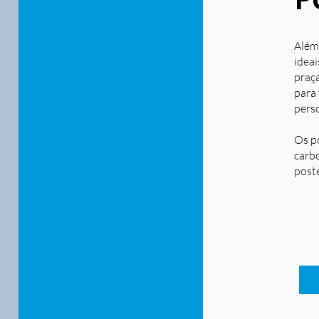
Além
ideai
praça
para
pers
Os p
carbo
post