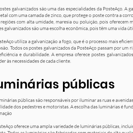
ostes galvanizados são uma das especialidades da PosteAço. A g
etal com uma camada de zinco, que protege o poste contra a corro
 regiões com alta umidade, maresia ou poluição, pois oferecem ma
es galvanizados são uma escolha econômica, pois têm uma vida úti
steAço utiliza a galvanização a fogo, que é o processo mais eficie
osão. Todos os postes galvanizados da PosteAço passam por um ri
eficiência e durabilidade. A empresa oferece postes galvanizad
der às necessidades de cada cliente.
uminárias públicas
minárias públicas são responsáveis por iluminar as ruas e avenida
ilidade dos pedestres e motoristas. A escolha das luminárias é fun
inação
steAço oferece uma ampla variedade de luminárias públicas, inclu
eta. Todas as luminárias são fabricadas com materiais de alta qual