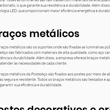
arbonato, o que garante sua resistência e durabilidade. Além diss
ologia LED, que proporcionam maior eficiência energética e durabi
raços metálicos
raços metálicos são os suportes onde são fixadas as luminárias pú
eAço são fabricados com materiais de alta qualidade, como aço ca
stência e durabilidade. Além disso, a empresa oferece braços metá
 atender às necessidades de cada cliente.
raços metálicos da PosteAço são fixados aos postes por meio de a
ção segura e resistente. Todos os braços metálicos são testados e 
garantir sua eficiência e durabilidade.
ostes decorativos e 