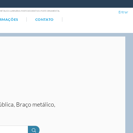
ÇO METÁLICO | LUMINÁRIA | POSTE DECORATIVO | POSTE ORNAMENTAL
Entrar
ORMAÇÕES
CONTATO
ública, Braço metálico,