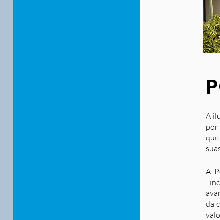
P
A il
por 
que
suas
A P
inc
ava
da c
valo