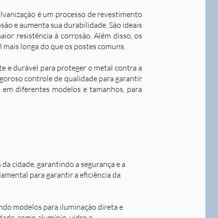
alvanização é um processo de revestimento
são e aumenta sua durabilidade. S
ão ideais
ior resistência à corrosão. Além disso, os
l mais longa do que os postes comuns.
nte e durável para proteger o metal contra a
goroso controle de qualidade para garantir
os em diferentes modelos e tamanhos, para
s da cidade, garantindo a segurança e a
damental para garantir a eficiência da
indo modelos para iluminação direta e
idade, como alumínio, vidro e