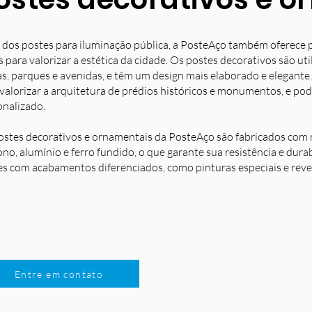
 dos postes para iluminação pública, a PosteAço também oferece 
s para valorizar a estética da cidade. Os postes decorativos são u
s, parques e avenidas, e têm um design mais elaborado e elegante.
 valorizar a arquitetura de prédios históricos e monumentos, e po
onalizado.
ostes decorativos e ornamentais da PosteAço são fabricados com m
no, alumínio e ferro fundido, o que garante sua resistência e dura
es com acabamentos diferenciados, como pinturas especiais e reve
Entre em contato