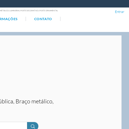
ÇO METÁLICO | LUMINÁRIA | POSTE DECORATIVO | POSTE ORNAMENTAL
Entrar
ORMAÇÕES
CONTATO
ública, Braço metálico,