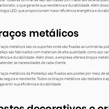
arbonato, o que garante sua resistência e durabilidade. Além diss
ologia LED, que proporcionam maior eficiência energética e durabi
raços metálicos
raços metálicos são os suportes onde são fixadas as luminárias pú
eAço são fabricados com materiais de alta qualidade, como aço ca
stência e durabilidade. Além disso, a empresa oferece braços metá
 atender às necessidades de cada cliente.
raços metálicos da PosteAço são fixados aos postes por meio de a
ção segura e resistente. Todos os braços metálicos são testados e 
garantir sua eficiência e durabilidade.
ostes decorativos e 