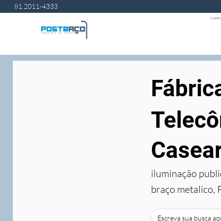
81 2011-4333
ILUMIN
Fábric
Telecô
Casea
iluminação publi
braço metalico, 