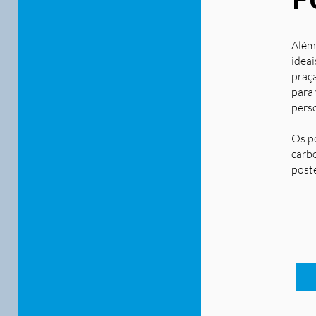
Além
ideai
praça
para
pers
Os p
carbo
post