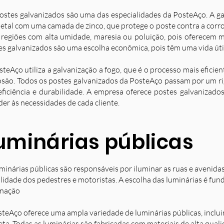
ostes galvanizados são uma das especialidades da PosteAço. A g
etal com uma camada de zinco, que protege o poste contra a corro
 regiões com alta umidade, maresia ou poluição, pois oferecem ma
es galvanizados são uma escolha econômica, pois têm uma vida úti
steAço utiliza a galvanização a fogo, que é o processo mais eficie
osão. Todos os postes galvanizados da PosteAço passam por um ri
eficiência e durabilidade. A empresa oferece postes galvanizad
der às necessidades de cada cliente.
uminárias públicas
minárias públicas são responsáveis por iluminar as ruas e avenida
ilidade dos pedestres e motoristas. A escolha das luminárias é fun
inação
steAço oferece uma ampla variedade de luminárias públicas, inclu
eta. Todas as luminárias são fabricadas com materiais de alta qual