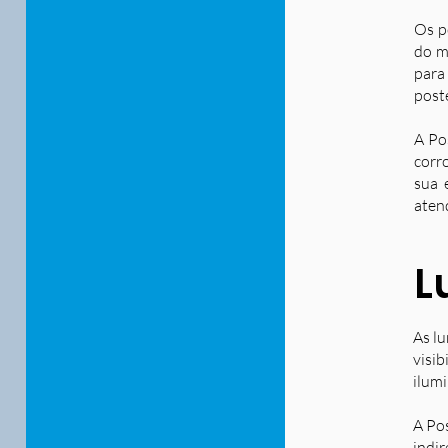
Os p
do m
para
post
A Po
corr
sua 
aten
L
As lu
visib
ilum
A Po
indir