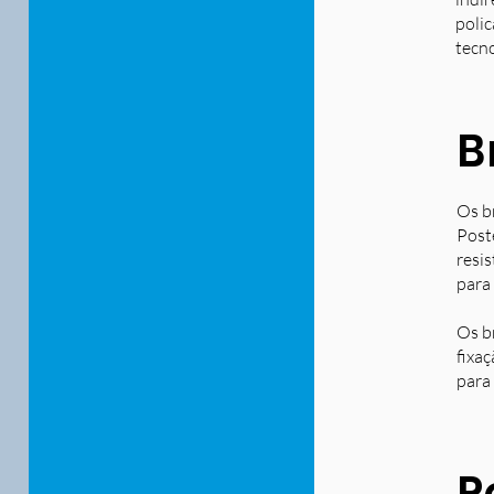
polic
tecn
B
Os b
Post
resi
para
Os b
fixa
para 
P