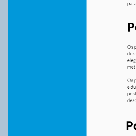
para
P
Os p
dura
eleg
metá
Os p
e du
post
desd
P