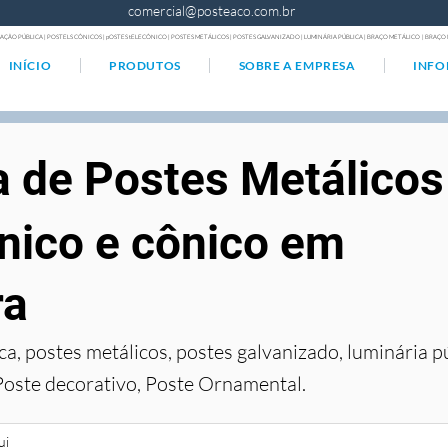
comercial@posteaco.com.br
AÇÃO PÚBLICA | POSTELS CÔNICOS | pOSTES tELECÔNICO | POSTES METÁLICOS | POSTES GALVANIZADO | LUMINÁRIA PÚBLICA | BRAÇO METÁLICO | BRA
INÍCIO
PRODUTOS
SOBRE A EMPRESA
INF
a de Postes Metálicos
nico e cônico em
ra
ca, postes metálicos, postes galvanizado, luminária p
Poste decorativo, Poste Ornamental.