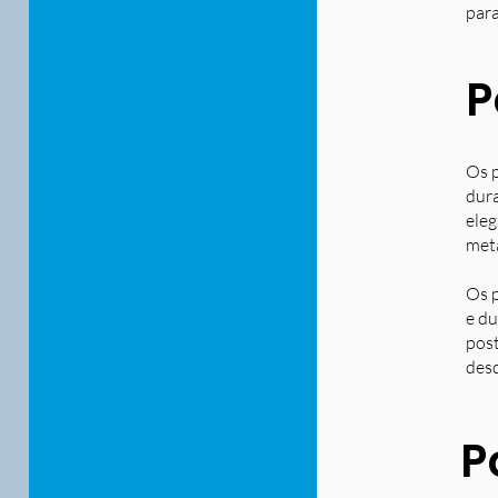
para
P
Os p
dura
eleg
metá
Os p
e du
post
desd
P