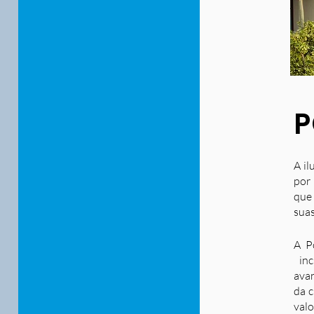
P
A il
por 
que
suas
A P
inc
ava
da c
valo