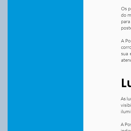
Os p
do m
para
post
A Po
corr
sua 
aten
L
As lu
visib
ilum
A Po
indir