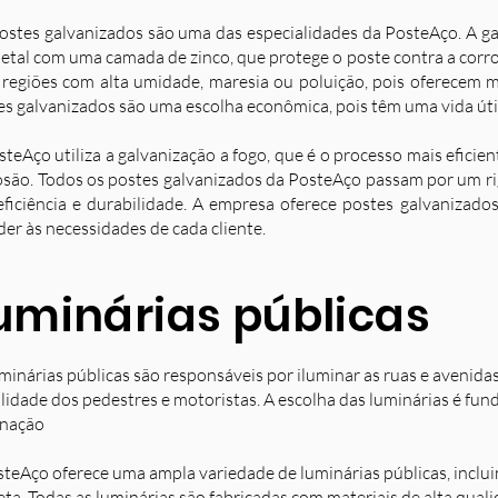
ostes galvanizados são uma das especialidades da PosteAço. A g
etal com uma camada de zinco, que protege o poste contra a corro
 regiões com alta umidade, maresia ou poluição, pois oferecem ma
es galvanizados são uma escolha econômica, pois têm uma vida úti
steAço utiliza a galvanização a fogo, que é o processo mais eficie
osão. Todos os postes galvanizados da PosteAço passam por um ri
eficiência e durabilidade. A empresa oferece postes galvanizad
der às necessidades de cada cliente.
uminárias públicas
minárias públicas são responsáveis por iluminar as ruas e avenida
ilidade dos pedestres e motoristas. A escolha das luminárias é fun
inação
steAço oferece uma ampla variedade de luminárias públicas, inclu
eta. Todas as luminárias são fabricadas com materiais de alta qual