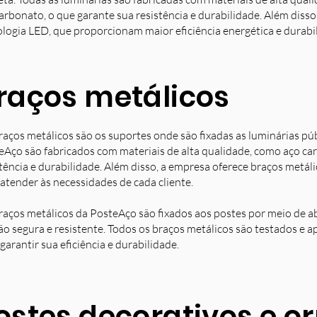
arbonato, o que garante sua resistência e durabilidade. Além diss
ologia LED, que proporcionam maior eficiência energética e durabi
raços metálicos
raços metálicos são os suportes onde são fixadas as luminárias pú
eAço são fabricados com materiais de alta qualidade, como aço ca
stência e durabilidade. Além disso, a empresa oferece braços metá
 atender às necessidades de cada cliente.
raços metálicos da PosteAço são fixados aos postes por meio de a
ção segura e resistente. Todos os braços metálicos são testados e 
garantir sua eficiência e durabilidade.
ostes decorativos e 