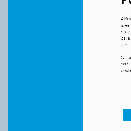
Além
ideai
praça
para
pers
Os p
carbo
post