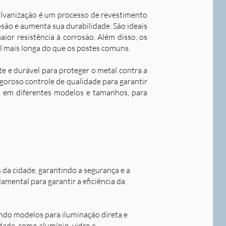
alvanização é um processo de revestimento
são e aumenta sua durabilidade. S
ão ideais
ior resistência à corrosão. Além disso, os
l mais longa do que os postes comuns.
nte e durável para proteger o metal contra a
goroso controle de qualidade para garantir
os em diferentes modelos e tamanhos, para
s da cidade, garantindo a segurança e a
damental para garantir a eficiência da
indo modelos para iluminação direta e
idade, como alumínio, vidro e