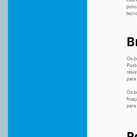
polic
tecn
B
Os b
Post
resi
para
Os b
fixa
para 
P