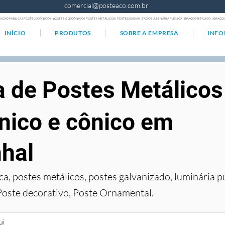
comercial@posteaco.com.br
AÇÃO PÚBLICA | POSTELS CÔNICOS | pOSTES tELECÔNICO | POSTES METÁLICOS | POSTES GALVANIZADO | LUMINÁRIA PÚBLICA | BRAÇO METÁLICO | BRA
INÍCIO
PRODUTOS
SOBRE A EMPRESA
INF
a de Postes Metálicos
nico e cônico em
hal
ca, postes metálicos, postes galvanizado, luminária p
Poste decorativo, Poste Ornamental.