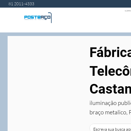
81 2011-4333
ILUMIN
Fábric
Telecô
Castan
iluminação publi
braço metalico, 