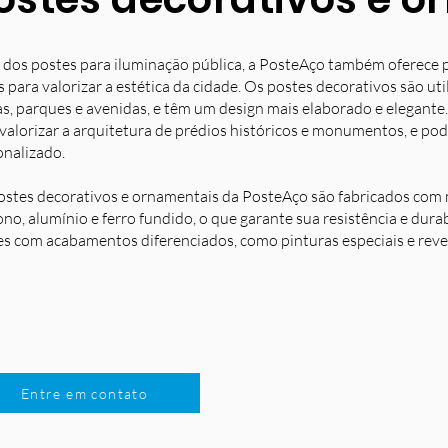
 dos postes para iluminação pública, a PosteAço também oferece 
s para valorizar a estética da cidade. Os postes decorativos são u
s, parques e avenidas, e têm um design mais elaborado e elegante.
 valorizar a arquitetura de prédios históricos e monumentos, e po
onalizado.
ostes decorativos e ornamentais da PosteAço são fabricados com m
no, alumínio e ferro fundido, o que garante sua resistência e dura
es com acabamentos diferenciados, como pinturas especiais e reve
Entre em contato