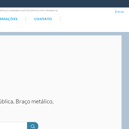
ÇO METÁLICO | LUMINÁRIA | POSTE DECORATIVO | POSTE ORNAMENTAL
Entrar
ORMAÇÕES
CONTATO
ública, Braço metálico,