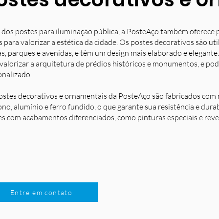
 dos postes para iluminação pública, a PosteAço também oferece 
s para valorizar a estética da cidade. Os postes decorativos são u
s, parques e avenidas, e têm um design mais elaborado e elegante.
 valorizar a arquitetura de prédios históricos e monumentos, e po
onalizado.
ostes decorativos e ornamentais da PosteAço são fabricados com m
no, alumínio e ferro fundido, o que garante sua resistência e dura
es com acabamentos diferenciados, como pinturas especiais e reve
Entre em contato