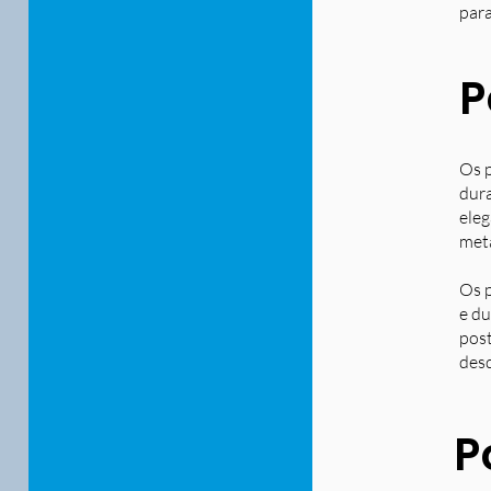
para
P
Os p
dura
eleg
metá
Os p
e du
post
desd
P