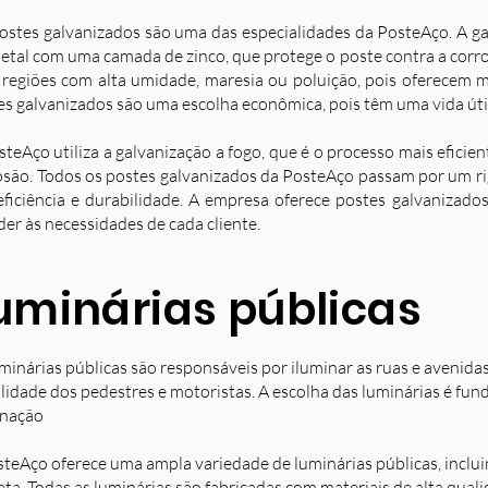
ostes galvanizados são uma das especialidades da PosteAço. A g
etal com uma camada de zinco, que protege o poste contra a corro
 regiões com alta umidade, maresia ou poluição, pois oferecem ma
es galvanizados são uma escolha econômica, pois têm uma vida úti
steAço utiliza a galvanização a fogo, que é o processo mais eficie
osão. Todos os postes galvanizados da PosteAço passam por um ri
eficiência e durabilidade. A empresa oferece postes galvanizad
der às necessidades de cada cliente.
uminárias públicas
minárias públicas são responsáveis por iluminar as ruas e avenida
ilidade dos pedestres e motoristas. A escolha das luminárias é fun
inação
steAço oferece uma ampla variedade de luminárias públicas, inclu
eta. Todas as luminárias são fabricadas com materiais de alta qual