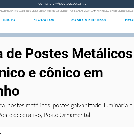
comercial@posteaco.com.br
AÇÃO PÚBLICA | POSTELS CÔNICOS | pOSTES tELECÔNICO | POSTES METÁLICOS | POSTES GALVANIZADO | LUMINÁRIA PÚBLICA | BRAÇO METÁLICO | BRA
INÍCIO
PRODUTOS
SOBRE A EMPRESA
INF
a de Postes Metálicos
nico e cônico em
nho
ca, postes metálicos, postes galvanizado, luminária p
Poste decorativo, Poste Ornamental.