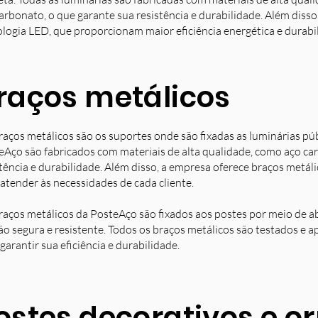
arbonato, o que garante sua resistência e durabilidade. Além diss
ologia LED, que proporcionam maior eficiência energética e durabi
raços metálicos
raços metálicos são os suportes onde são fixadas as luminárias pú
eAço são fabricados com materiais de alta qualidade, como aço ca
stência e durabilidade. Além disso, a empresa oferece braços metá
 atender às necessidades de cada cliente.
raços metálicos da PosteAço são fixados aos postes por meio de a
ção segura e resistente. Todos os braços metálicos são testados e 
garantir sua eficiência e durabilidade.
ostes decorativos e 