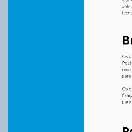
polic
tecn
B
Os b
Post
resi
para
Os b
fixa
para 
P