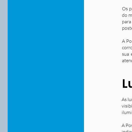
Os p
do m
para
post
A Po
corr
sua 
aten
L
As lu
visib
ilum
A Po
indir