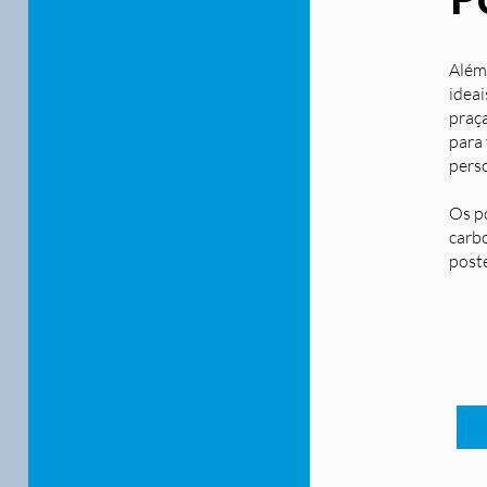
Além
ideai
praça
para
pers
Os p
carbo
post