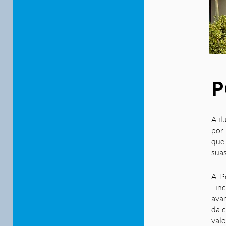
P
A il
por 
que
suas
A P
inc
ava
da c
valo