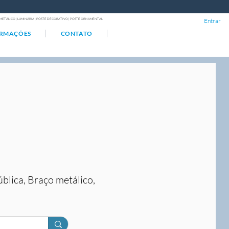
ÇO METÁLICO | LUMINÁRIA | POSTE DECORATIVO | POSTE ORNAMENTAL
Entrar
ORMAÇÕES
CONTATO
ública, Braço metálico,