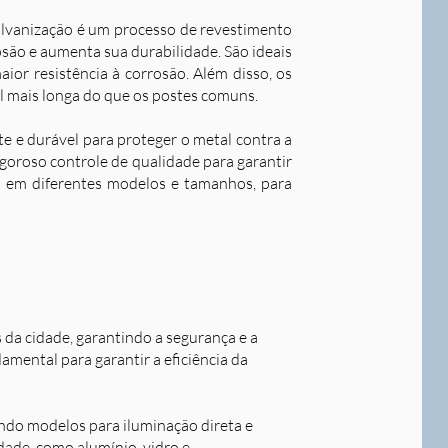
alvanização é um processo de revestimento
são e aumenta sua durabilidade. S
ão ideais
ior resistência à corrosão. Além disso, os
l mais longa do que os postes comuns.
nte e durável para proteger o metal contra a
goroso controle de qualidade para garantir
os em diferentes modelos e tamanhos, para
s da cidade, garantindo a segurança e a
damental para garantir a eficiência da
indo modelos para iluminação direta e
idade, como alumínio, vidro e