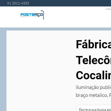
81 2011-4333
ILUMIN
Fábric
Telecô
Cocali
iluminação publi
braço metalico, 