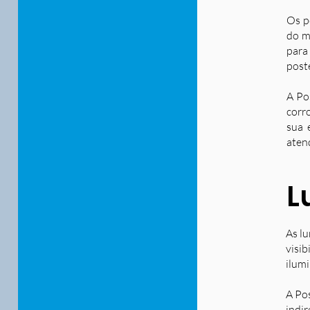
Os p
do m
para
post
A Po
corr
sua 
aten
L
As lu
visib
ilum
A Po
indir