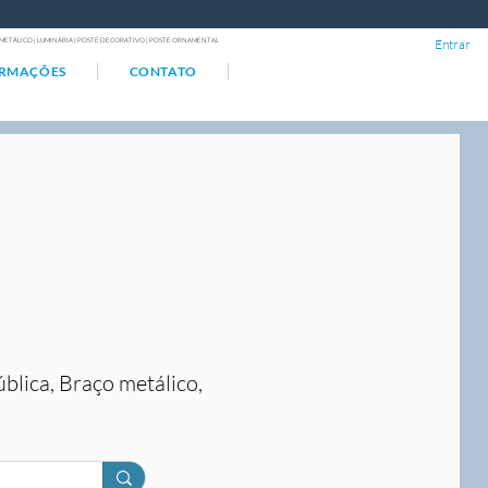
ÇO METÁLICO | LUMINÁRIA | POSTE DECORATIVO | POSTE ORNAMENTAL
Entrar
ORMAÇÕES
CONTATO
ública, Braço metálico,