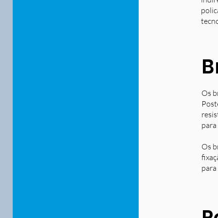
polic
tecn
B
Os b
Post
resi
para
Os b
fixa
para 
P