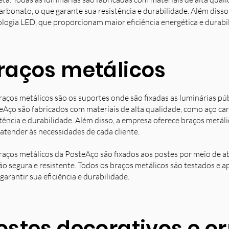
arbonato, o que garante sua resistência e durabilidade. Além diss
ologia LED, que proporcionam maior eficiência energética e durabi
raços metálicos
raços metálicos são os suportes onde são fixadas as luminárias pú
eAço são fabricados com materiais de alta qualidade, como aço ca
stência e durabilidade. Além disso, a empresa oferece braços metá
 atender às necessidades de cada cliente.
raços metálicos da PosteAço são fixados aos postes por meio de a
ção segura e resistente. Todos os braços metálicos são testados e 
garantir sua eficiência e durabilidade.
ostes decorativos e 