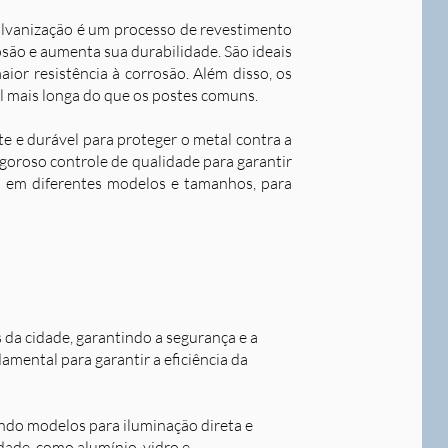
alvanização é um processo de revestimento
são e aumenta sua durabilidade. S
ão ideais
ior resistência à corrosão. Além disso, os
l mais longa do que os postes comuns.
nte e durável para proteger o metal contra a
goroso controle de qualidade para garantir
os em diferentes modelos e tamanhos, para
s da cidade, garantindo a segurança e a
damental para garantir a eficiência da
indo modelos para iluminação direta e
idade, como alumínio, vidro e