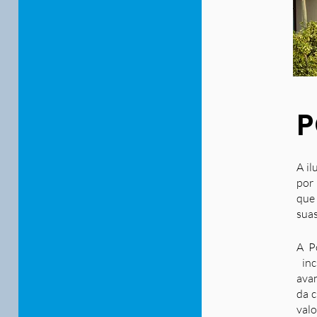
P
A il
por 
que
suas
A P
inc
ava
da c
valo