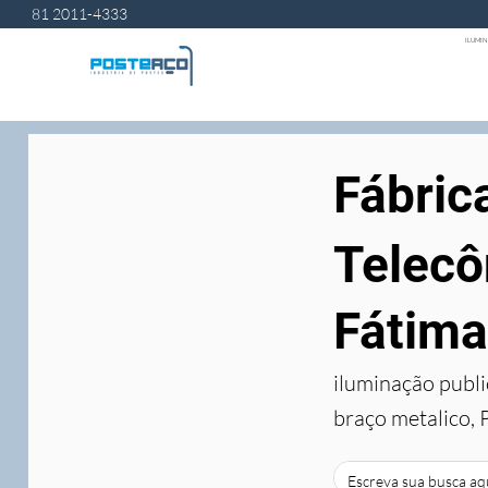
81 2011-4333
ILUMIN
Fábric
Telecô
Fátima
iluminação publi
braço metalico, 