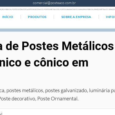
comercial@posteaco.com.br
AÇÃO PÚBLICA | POSTELS CÔNICOS | pOSTES tELECÔNICO | POSTES METÁLICOS | POSTES GALVANIZADO | LUMINÁRIA PÚBLICA | BRAÇO METÁLICO | BRA
INÍCIO
PRODUTOS
SOBRE A EMPRESA
INF
a de Postes Metálicos
nico e cônico em
ca, postes metálicos, postes galvanizado, luminária p
Poste decorativo, Poste Ornamental.