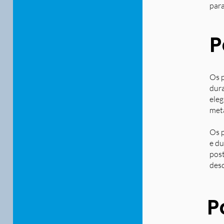
para
P
Os p
dura
eleg
metá
Os p
e du
post
desd
P