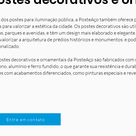
 dos postes para iluminação pública, a PosteAço também oferece 
s para valorizar a estética da cidade. Os postes decorativos são u
s, parques e avenidas, e têm um design mais elaborado e elegante.
 valorizar a arquitetura de prédios históricos e monumentos, e po
onalizado.
ostes decorativos e ornamentais da PosteAço são fabricados com m
no, alumínio e ferro fundido, o que garante sua resistência e dura
es com acabamentos diferenciados, como pinturas especiais e reve
Entre em contato