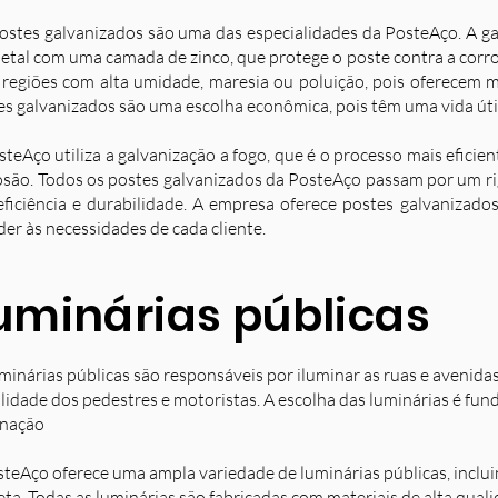
ostes galvanizados são uma das especialidades da PosteAço. A g
etal com uma camada de zinco, que protege o poste contra a corro
 regiões com alta umidade, maresia ou poluição, pois oferecem ma
es galvanizados são uma escolha econômica, pois têm uma vida úti
steAço utiliza a galvanização a fogo, que é o processo mais eficie
osão. Todos os postes galvanizados da PosteAço passam por um ri
eficiência e durabilidade. A empresa oferece postes galvanizad
der às necessidades de cada cliente.
uminárias públicas
minárias públicas são responsáveis por iluminar as ruas e avenida
ilidade dos pedestres e motoristas. A escolha das luminárias é fun
inação
steAço oferece uma ampla variedade de luminárias públicas, inclu
eta. Todas as luminárias são fabricadas com materiais de alta qual