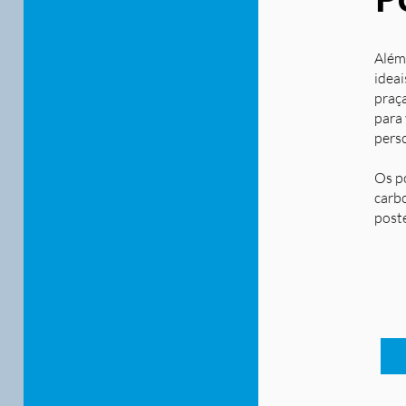
Além
ideai
praça
para
pers
Os p
carbo
post