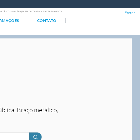
ÇO METÁLICO | LUMINÁRIA | POSTE DECORATIVO | POSTE ORNAMENTAL
Entrar
ORMAÇÕES
CONTATO
ública, Braço metálico,