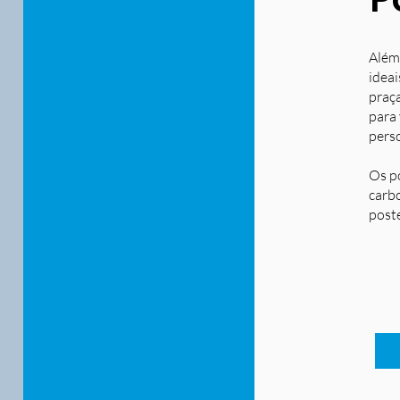
Além
ideai
praça
para
pers
Os p
carbo
post