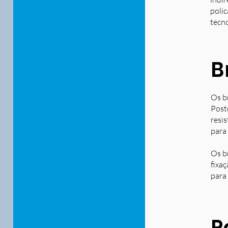
polic
tecn
B
Os b
Post
resi
para
Os b
fixa
para 
P