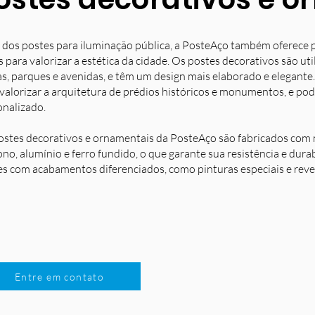
 dos postes para iluminação pública, a PosteAço também oferece 
s para valorizar a estética da cidade. Os postes decorativos são u
s, parques e avenidas, e têm um design mais elaborado e elegante.
 valorizar a arquitetura de prédios históricos e monumentos, e po
onalizado.
ostes decorativos e ornamentais da PosteAço são fabricados com m
no, alumínio e ferro fundido, o que garante sua resistência e dura
es com acabamentos diferenciados, como pinturas especiais e reve
Entre em contato