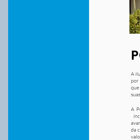
P
A il
por 
que
suas
A P
inc
ava
da c
valo