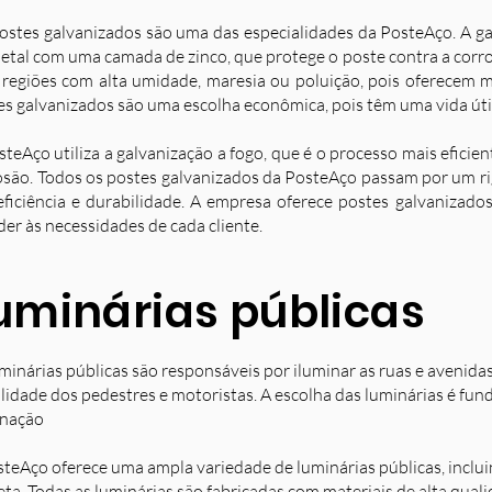
ostes galvanizados são uma das especialidades da PosteAço. A g
etal com uma camada de zinco, que protege o poste contra a corro
 regiões com alta umidade, maresia ou poluição, pois oferecem ma
es galvanizados são uma escolha econômica, pois têm uma vida úti
steAço utiliza a galvanização a fogo, que é o processo mais eficie
osão. Todos os postes galvanizados da PosteAço passam por um ri
eficiência e durabilidade. A empresa oferece postes galvanizad
der às necessidades de cada cliente.
uminárias públicas
minárias públicas são responsáveis por iluminar as ruas e avenida
ilidade dos pedestres e motoristas. A escolha das luminárias é fun
inação
steAço oferece uma ampla variedade de luminárias públicas, inclu
eta. Todas as luminárias são fabricadas com materiais de alta qual