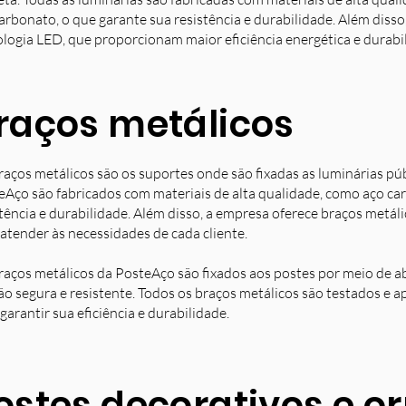
arbonato, o que garante sua resistência e durabilidade. Além diss
ologia LED, que proporcionam maior eficiência energética e durabi
raços metálicos
raços metálicos são os suportes onde são fixadas as luminárias pú
eAço são fabricados com materiais de alta qualidade, como aço ca
stência e durabilidade. Além disso, a empresa oferece braços metá
 atender às necessidades de cada cliente.
raços metálicos da PosteAço são fixados aos postes por meio de a
ção segura e resistente. Todos os braços metálicos são testados e 
garantir sua eficiência e durabilidade.
ostes decorativos e 