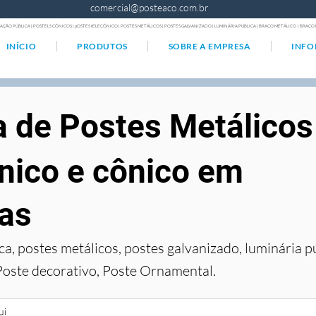
comercial@posteaco.com.br
AÇÃO PÚBLICA | POSTELS CÔNICOS | pOSTES tELECÔNICO | POSTES METÁLICOS | POSTES GALVANIZADO | LUMINÁRIA PÚBLICA | BRAÇO METÁLICO | BRA
INÍCIO
PRODUTOS
SOBRE A EMPRESA
INF
a de Postes Metálicos
nico e cônico em
ras
ca, postes metálicos, postes galvanizado, luminária p
Poste decorativo, Poste Ornamental.