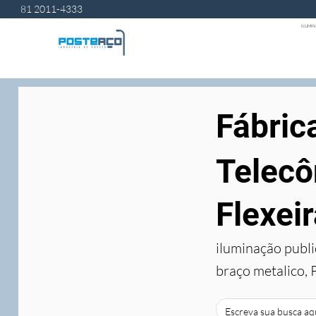
81 2011-4333
ILUMIN
Fábric
Telecô
Flexei
iluminação publi
braço metalico, 