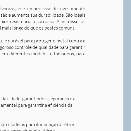
alvanização é um processo de revestimento
são e aumenta sua durabilidade. S
ão ideais
ior resistência à corrosão. Além disso, os
l mais longa do que os postes comuns.
nte e durável para proteger o metal contra a
goroso controle de qualidade para garantir
os em diferentes modelos e tamanhos, para
s da cidade, garantindo a segurança e a
damental para garantir a eficiência da
indo modelos para iluminação direta e
idade, como alumínio, vidro e