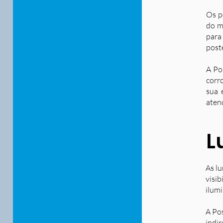
Os p
do m
para
post
A Po
corr
sua 
aten
L
As lu
visib
ilum
A Po
indir