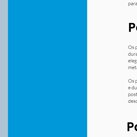
para
P
Os p
dura
eleg
metá
Os p
e du
post
desd
P