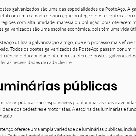
ostes galvanizados são uma das especialidades da PosteAço. A g
etal com uma camada de zinco, que protege o poste contra a corro
 regiões com alta umidade, maresia ou poluição, pois oferecem ma
es galvanizados são uma escolha econômica, pois têm uma vida úti
steAço utiliza a galvanização a fogo, que é o processo mais eficie
osão. Todos os postes galvanizados da PosteAço passam por um ri
eficiência e durabilidade. A empresa oferece postes galvanizad
der às necessidades de cada cliente.
uminárias públicas
minárias públicas são responsáveis por iluminar as ruas e avenida
ilidade dos pedestres e motoristas. A escolha das luminárias é fun
inação
steAço oferece uma ampla variedade de luminárias públicas, inclu
eta. Todas as luminárias são fabricadas com materiais de alta qual