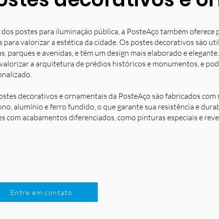
 dos postes para iluminação pública, a PosteAço também oferece 
s para valorizar a estética da cidade. Os postes decorativos são u
s, parques e avenidas, e têm um design mais elaborado e elegante.
 valorizar a arquitetura de prédios históricos e monumentos, e po
onalizado.
ostes decorativos e ornamentais da PosteAço são fabricados com m
no, alumínio e ferro fundido, o que garante sua resistência e dura
es com acabamentos diferenciados, como pinturas especiais e reve
Entre em contato