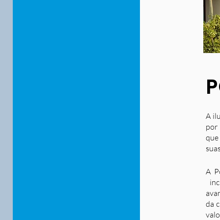
P
A il
por 
que
suas
A P
inc
ava
da c
valo