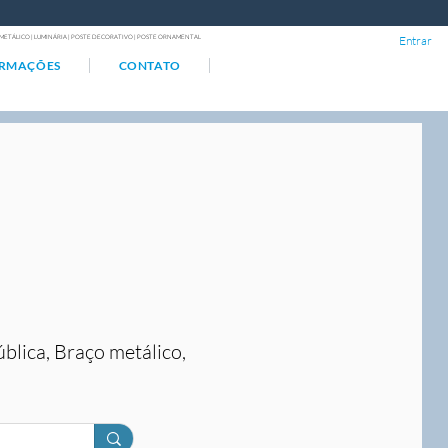
ÇO METÁLICO | LUMINÁRIA | POSTE DECORATIVO | POSTE ORNAMENTAL
Entrar
ORMAÇÕES
CONTATO
ública, Braço metálico,