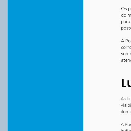
Os p
do m
para
post
A Po
corr
sua 
aten
L
As lu
visib
ilum
A Po
indir