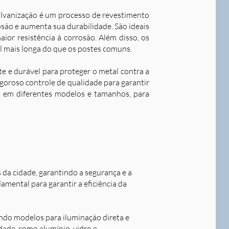
alvanização é um processo de revestimento
são e aumenta sua durabilidade. S
ão ideais
ior resistência à corrosão. Além disso, os
l mais longa do que os postes comuns.
nte e durável para proteger o metal contra a
goroso controle de qualidade para garantir
os em diferentes modelos e tamanhos, para
s da cidade, garantindo a segurança e a
damental para garantir a eficiência da
indo modelos para iluminação direta e
idade, como alumínio, vidro e