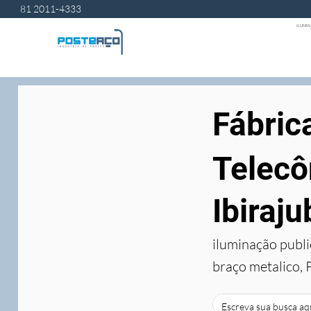
81 2011-4333
ILUMIN
Fábric
Telecô
Ibiraju
iluminação publi
braço metalico, 