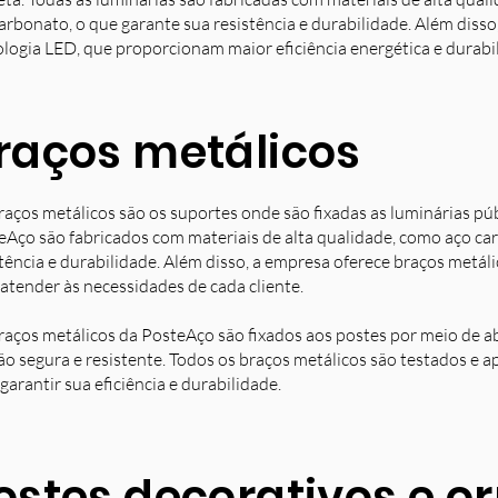
arbonato, o que garante sua resistência e durabilidade. Além diss
ologia LED, que proporcionam maior eficiência energética e durabi
raços metálicos
raços metálicos são os suportes onde são fixadas as luminárias pú
eAço são fabricados com materiais de alta qualidade, como aço ca
stência e durabilidade. Além disso, a empresa oferece braços metá
 atender às necessidades de cada cliente.
raços metálicos da PosteAço são fixados aos postes por meio de a
ção segura e resistente. Todos os braços metálicos são testados e 
garantir sua eficiência e durabilidade.
ostes decorativos e 