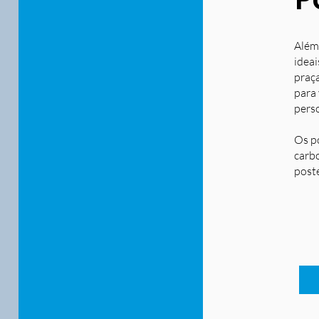
Além
ideai
praça
para
pers
Os p
carbo
post