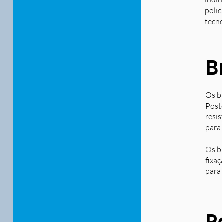
polic
tecn
B
Os b
Post
resi
para
Os b
fixa
para 
P