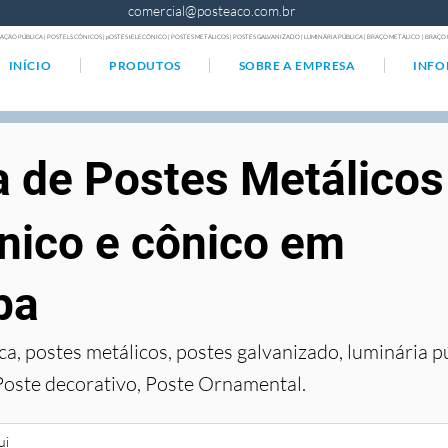
comercial@posteaco.com.br
AÇÃO PÚBLICA | POSTELS CÔNICOS | pOSTES tELECÔNICO | POSTES METÁLICOS | POSTES GALVANIZADO | LUMINÁRIA PÚBLICA | BRAÇO METÁLICO | BRA
INÍCIO
PRODUTOS
SOBRE A EMPRESA
INF
a de Postes Metálicos
nico e cônico em
ba
ca, postes metálicos, postes galvanizado, luminária p
Poste decorativo, Poste Ornamental.