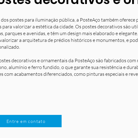
 dos postes para iluminação pública, a PosteAço também oferece 
s para valorizar a estética da cidade. Os postes decorativos são u
s, parques e avenidas, e têm um design mais elaborado e elegante.
 valorizar a arquitetura de prédios históricos e monumentos, e po
onalizado.
ostes decorativos e ornamentais da PosteAço são fabricados com m
no, alumínio e ferro fundido, o que garante sua resistência e dura
es com acabamentos diferenciados, como pinturas especiais e reve
Entre em contato