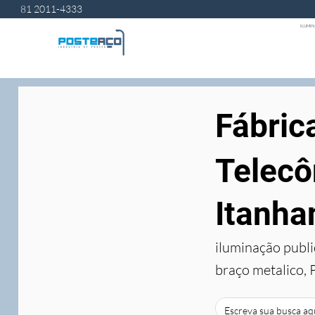
81 2011-4333
ILUMIN
Fábric
Telecô
Itanha
iluminação publi
braço metalico, 