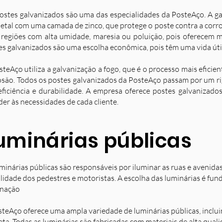
ostes galvanizados são uma das especialidades da PosteAço. A g
etal com uma camada de zinco, que protege o poste contra a corro
 regiões com alta umidade, maresia ou poluição, pois oferecem ma
es galvanizados são uma escolha econômica, pois têm uma vida úti
steAço utiliza a galvanização a fogo, que é o processo mais eficie
osão. Todos os postes galvanizados da PosteAço passam por um ri
eficiência e durabilidade. A empresa oferece postes galvanizad
der às necessidades de cada cliente.
uminárias públicas
minárias públicas são responsáveis por iluminar as ruas e avenida
ilidade dos pedestres e motoristas. A escolha das luminárias é fun
inação
steAço oferece uma ampla variedade de luminárias públicas, inclu
eta. Todas as luminárias são fabricadas com materiais de alta qual