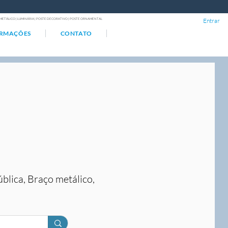
ÇO METÁLICO | LUMINÁRIA | POSTE DECORATIVO | POSTE ORNAMENTAL
Entrar
ORMAÇÕES
CONTATO
ública, Braço metálico,