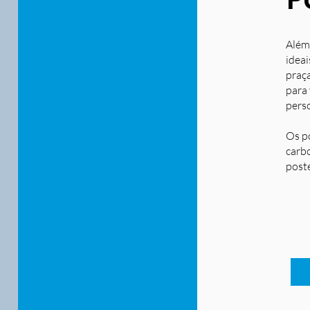
Além
ideai
praça
para
pers
Os p
carbo
post