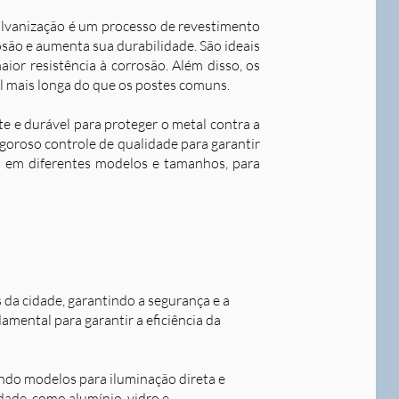
alvanização é um processo de revestimento
são e aumenta sua durabilidade. S
ão ideais
ior resistência à corrosão. Além disso, os
l mais longa do que os postes comuns.
nte e durável para proteger o metal contra a
goroso controle de qualidade para garantir
os em diferentes modelos e tamanhos, para
s da cidade, garantindo a segurança e a
damental para garantir a eficiência da
indo modelos para iluminação direta e
idade, como alumínio, vidro e