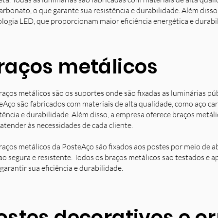
arbonato, o que garante sua resistência e durabilidade. Além diss
ologia LED, que proporcionam maior eficiência energética e durabi
raços metálicos
raços metálicos são os suportes onde são fixadas as luminárias pú
eAço são fabricados com materiais de alta qualidade, como aço ca
stência e durabilidade. Além disso, a empresa oferece braços metá
 atender às necessidades de cada cliente.
raços metálicos da PosteAço são fixados aos postes por meio de a
ção segura e resistente. Todos os braços metálicos são testados e 
garantir sua eficiência e durabilidade.
ostes decorativos e 