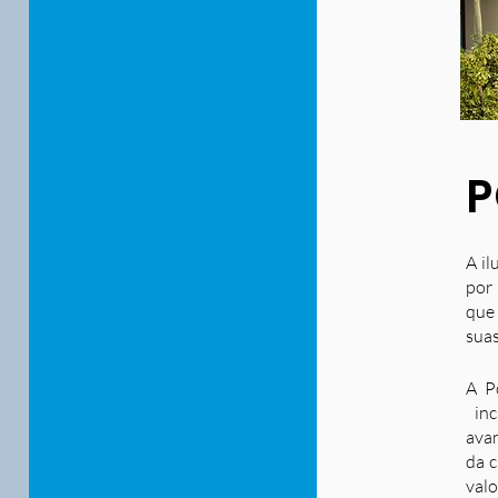
P
A il
por 
que
suas
A P
inc
ava
da c
valo