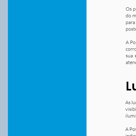
Os p
do m
para
post
A Po
corr
sua 
aten
L
As lu
visib
ilum
A Po
indir