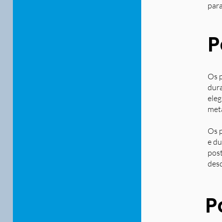
para
P
Os p
dura
eleg
metá
Os p
e du
post
desd
P