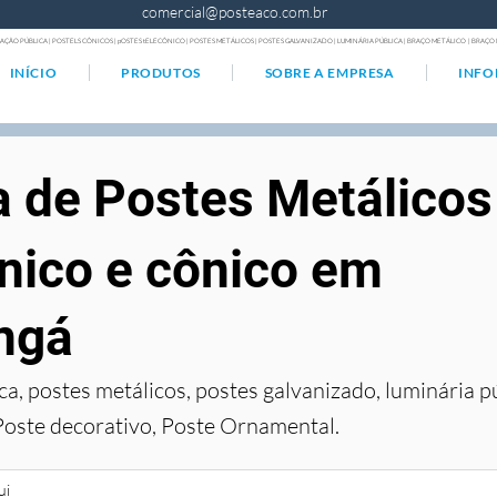
comercial@posteaco.com.br
AÇÃO PÚBLICA | POSTELS CÔNICOS | pOSTES tELECÔNICO | POSTES METÁLICOS | POSTES GALVANIZADO | LUMINÁRIA PÚBLICA | BRAÇO METÁLICO | BRA
INÍCIO
PRODUTOS
SOBRE A EMPRESA
INF
a de Postes Metálicos
nico e cônico em
ngá
ca, postes metálicos, postes galvanizado, luminária p
Poste decorativo, Poste Ornamental.