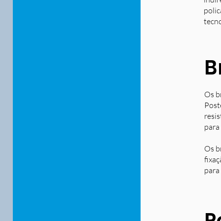
polic
tecn
B
Os b
Post
resi
para
Os b
fixa
para 
P