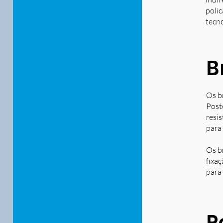
polic
tecn
B
Os b
Post
resi
para
Os b
fixa
para 
P