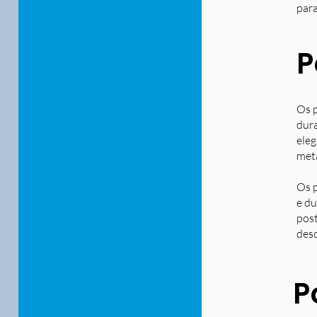
para
P
Os p
dura
eleg
metá
Os p
e du
post
desd
P