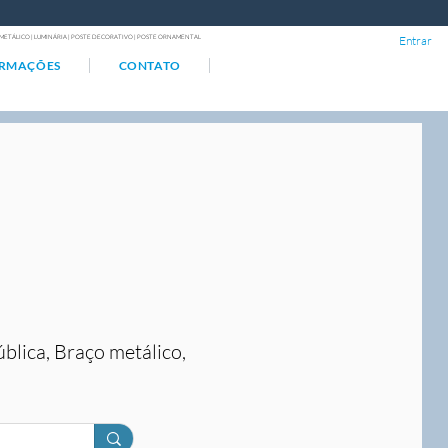
ÇO METÁLICO | LUMINÁRIA | POSTE DECORATIVO | POSTE ORNAMENTAL
Entrar
ORMAÇÕES
CONTATO
ública, Braço metálico,