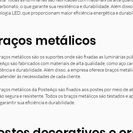
arbonato, o que garante sua resistência e durabilidade. Além diss
ologia LED, que proporcionam maior eficiência energética e durabi
raços metálicos
raços metálicos são os suportes onde são fixadas as luminárias pú
eAço são fabricados com materiais de alta qualidade, como aço ca
stência e durabilidade. Além disso, a empresa oferece braços metá
 atender às necessidades de cada cliente.
raços metálicos da PosteAço são fixados aos postes por meio de a
ção segura e resistente. Todos os braços metálicos são testados e 
garantir sua eficiência e durabilidade.
ostes decorativos e 