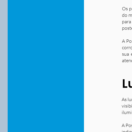
Os p
do m
para
post
A Po
corr
sua 
aten
L
As lu
visib
ilum
A Po
indir