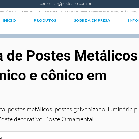
comercial@posteaco.com.br
AÇÃO PÚBLICA | POSTELS CÔNICOS | pOSTES tELECÔNICO | POSTES METÁLICOS | POSTES GALVANIZADO | LUMINÁRIA PÚBLICA | BRAÇO METÁLICO | BRA
INÍCIO
PRODUTOS
SOBRE A EMPRESA
INF
a de Postes Metálicos
nico e cônico em
á
ca, postes metálicos, postes galvanizado, luminária p
Poste decorativo, Poste Ornamental.