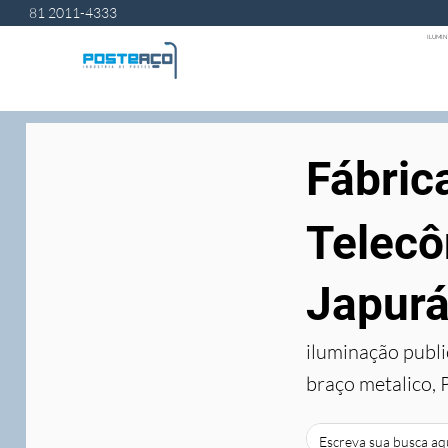
81 2011-4333
ILUMIN
Fábric
Telecô
Japur
iluminação publi
braço metalico, 