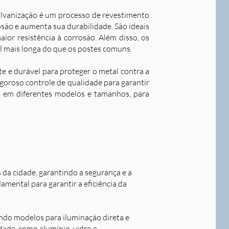
alvanização é um processo de revestimento
são e aumenta sua durabilidade. S
ão ideais
ior resistência à corrosão. Além disso, os
l mais longa do que os postes comuns.
nte e durável para proteger o metal contra a
goroso controle de qualidade para garantir
os em diferentes modelos e tamanhos, para
s da cidade, garantindo a segurança e a
damental para garantir a eficiência da
indo modelos para iluminação direta e
idade, como alumínio, vidro e