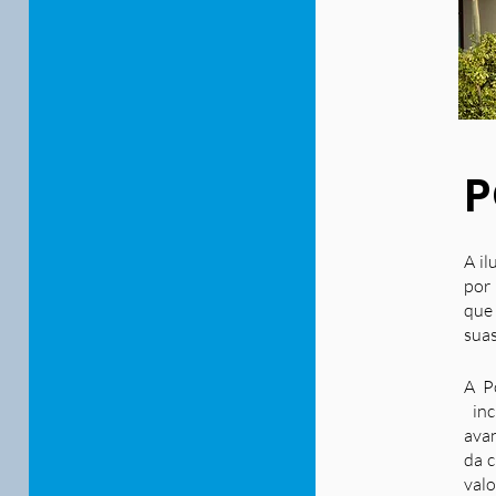
P
A il
por 
que
suas
A P
inc
ava
da c
valo