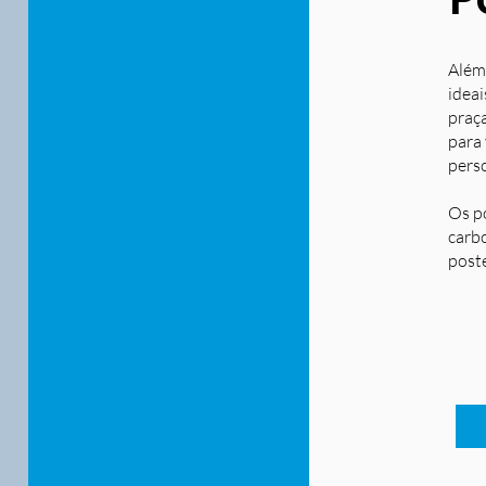
Além
ideai
praça
para
pers
Os p
carbo
post