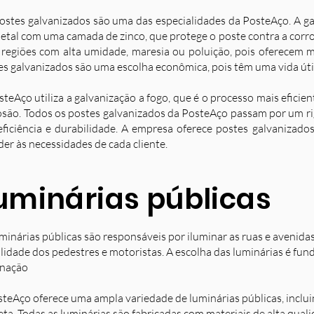
ostes galvanizados são uma das especialidades da PosteAço. A g
etal com uma camada de zinco, que protege o poste contra a corro
 regiões com alta umidade, maresia ou poluição, pois oferecem ma
es galvanizados são uma escolha econômica, pois têm uma vida úti
steAço utiliza a galvanização a fogo, que é o processo mais eficie
osão. Todos os postes galvanizados da PosteAço passam por um ri
eficiência e durabilidade. A empresa oferece postes galvanizad
der às necessidades de cada cliente.
uminárias públicas
minárias públicas são responsáveis por iluminar as ruas e avenida
ilidade dos pedestres e motoristas. A escolha das luminárias é fun
inação
steAço oferece uma ampla variedade de luminárias públicas, inclu
eta. Todas as luminárias são fabricadas com materiais de alta qual