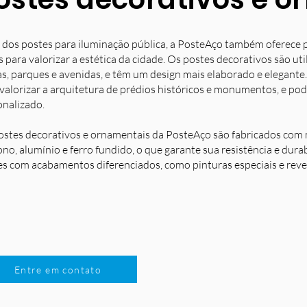
 dos postes para iluminação pública, a PosteAço também oferece 
s para valorizar a estética da cidade. Os postes decorativos são u
s, parques e avenidas, e têm um design mais elaborado e elegante.
 valorizar a arquitetura de prédios históricos e monumentos, e po
onalizado.
ostes decorativos e ornamentais da PosteAço são fabricados com m
no, alumínio e ferro fundido, o que garante sua resistência e dura
es com acabamentos diferenciados, como pinturas especiais e reve
Entre em contato