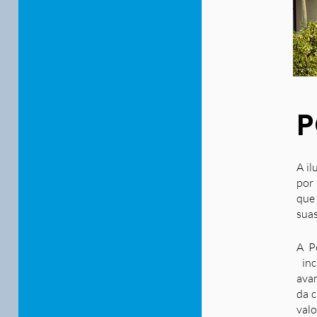
P
A il
por 
que
suas
A P
inc
ava
da c
valo