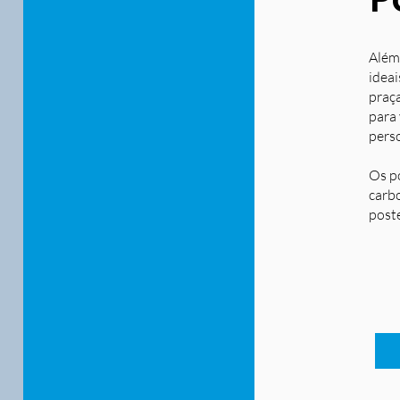
Além
ideai
praça
para
pers
Os p
carbo
post