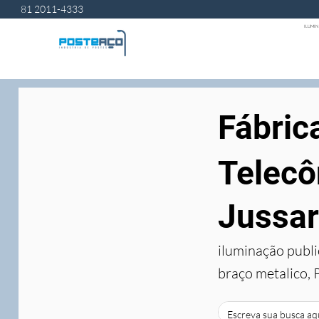
81 2011-4333
ILUMIN
Fábric
Telecô
Jussa
iluminação publi
braço metalico, 