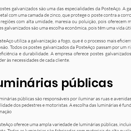
ostes galvanizados são uma das especialidades da PosteAço. A g
etal com uma camada de zinco, que protege o poste contra a corro
 regiões com alta umidade, maresia ou poluição, pois oferecem ma
es galvanizados são uma escolha econômica, pois têm uma vida úti
steAço utiliza a galvanização a fogo, que é o processo mais eficie
osão. Todos os postes galvanizados da PosteAço passam por um ri
eficiência e durabilidade. A empresa oferece postes galvanizad
der às necessidades de cada cliente.
uminárias públicas
minárias públicas são responsáveis por iluminar as ruas e avenida
ilidade dos pedestres e motoristas. A escolha das luminárias é fun
inação
steAço oferece uma ampla variedade de luminárias públicas, inclu
eta. Todas as luminárias são fabricadas com materiais de alta qual