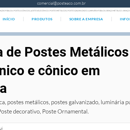
comercial@posteaco.com.br
AÇÃO PÚBLICA | POSTELS CÔNICOS | pOSTES tELECÔNICO | POSTES METÁLICOS | POSTES GALVANIZADO | LUMINÁRIA PÚBLICA | BRAÇO METÁLICO | BRA
INÍCIO
PRODUTOS
SOBRE A EMPRESA
INF
a de Postes Metálicos
nico e cônico em
ra
ca, postes metálicos, postes galvanizado, luminária p
Poste decorativo, Poste Ornamental.