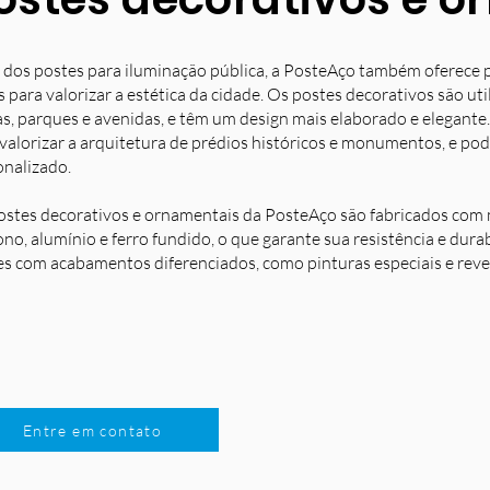
 dos postes para iluminação pública, a PosteAço também oferece 
s para valorizar a estética da cidade. Os postes decorativos são u
s, parques e avenidas, e têm um design mais elaborado e elegante.
 valorizar a arquitetura de prédios históricos e monumentos, e po
onalizado.
ostes decorativos e ornamentais da PosteAço são fabricados com m
no, alumínio e ferro fundido, o que garante sua resistência e dura
es com acabamentos diferenciados, como pinturas especiais e reve
Entre em contato