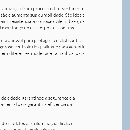
alvanização é um processo de revestimento
são e aumenta sua durabilidade. S
ão ideais
ior resistência à corrosão. Além disso, os
l mais longa do que os postes comuns.
nte e durável para proteger o metal contra a
goroso controle de qualidade para garantir
os em diferentes modelos e tamanhos, para
s da cidade, garantindo a segurança e a
damental para garantir a eficiência da
indo modelos para iluminação direta e
idade, como alumínio, vidro e