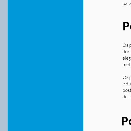
para
P
Os p
dura
eleg
metá
Os p
e du
post
desd
P