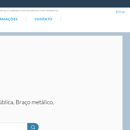
ÇO METÁLICO | LUMINÁRIA | POSTE DECORATIVO | POSTE ORNAMENTAL
Entrar
ORMAÇÕES
CONTATO
ública, Braço metálico,