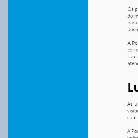
Os p
do m
para
post
A Po
corr
sua 
aten
L
As lu
visib
ilum
A Po
indir