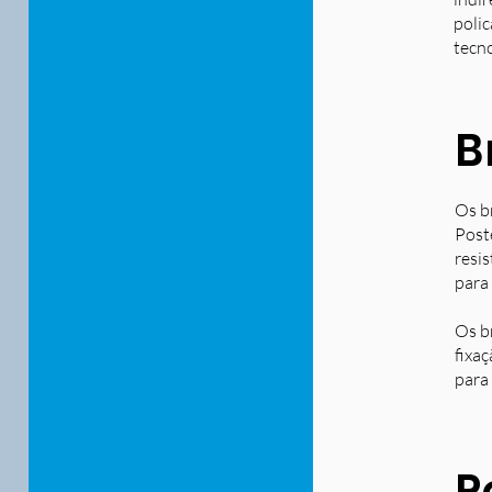
polic
tecn
B
Os b
Post
resi
para
Os b
fixa
para 
P