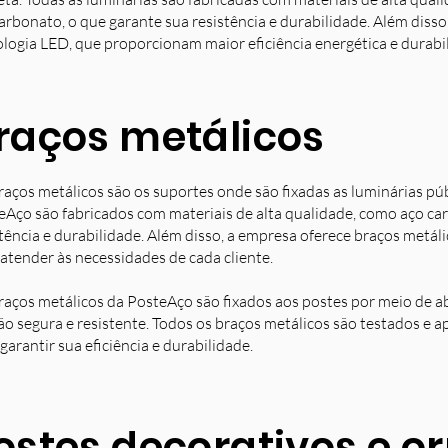
arbonato, o que garante sua resistência e durabilidade. Além diss
ologia LED, que proporcionam maior eficiência energética e durabi
raços metálicos
raços metálicos são os suportes onde são fixadas as luminárias pú
eAço são fabricados com materiais de alta qualidade, como aço ca
stência e durabilidade. Além disso, a empresa oferece braços metá
 atender às necessidades de cada cliente.
raços metálicos da PosteAço são fixados aos postes por meio de a
ção segura e resistente. Todos os braços metálicos são testados e 
garantir sua eficiência e durabilidade.
ostes decorativos e 