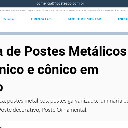
comercial@posteaco.com.br
AÇÃO PÚBLICA | POSTELS CÔNICOS | pOSTES tELECÔNICO | POSTES METÁLICOS | POSTES GALVANIZADO | LUMINÁRIA PÚBLICA | BRAÇO METÁLICO | BRA
INÍCIO
PRODUTOS
SOBRE A EMPRESA
INF
a de Postes Metálicos
nico e cônico em
o
ca, postes metálicos, postes galvanizado, luminária p
Poste decorativo, Poste Ornamental.