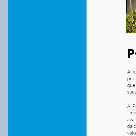
P
A il
por 
que
suas
A P
inc
ava
da c
valo