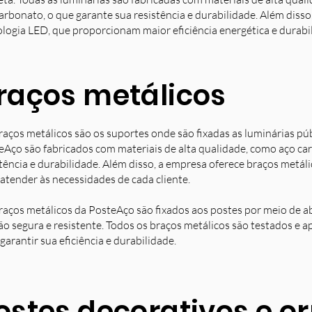
arbonato, o que garante sua resistência e durabilidade. Além diss
ologia LED, que proporcionam maior eficiência energética e durabi
raços metálicos
raços metálicos são os suportes onde são fixadas as luminárias pú
eAço são fabricados com materiais de alta qualidade, como aço ca
stência e durabilidade. Além disso, a empresa oferece braços metá
 atender às necessidades de cada cliente.
raços metálicos da PosteAço são fixados aos postes por meio de a
ção segura e resistente. Todos os braços metálicos são testados e 
garantir sua eficiência e durabilidade.
ostes decorativos e 