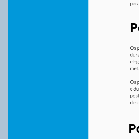
para
P
Os p
dura
eleg
metá
Os p
e du
post
desd
P