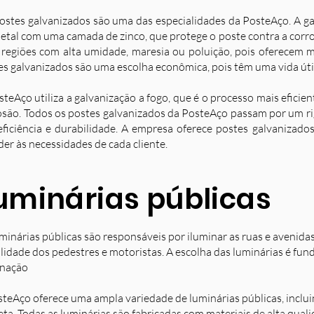
ostes galvanizados são uma das especialidades da PosteAço. A g
etal com uma camada de zinco, que protege o poste contra a corro
 regiões com alta umidade, maresia ou poluição, pois oferecem ma
es galvanizados são uma escolha econômica, pois têm uma vida úti
steAço utiliza a galvanização a fogo, que é o processo mais eficie
osão. Todos os postes galvanizados da PosteAço passam por um ri
eficiência e durabilidade. A empresa oferece postes galvanizad
der às necessidades de cada cliente.
uminárias públicas
minárias públicas são responsáveis por iluminar as ruas e avenida
ilidade dos pedestres e motoristas. A escolha das luminárias é fun
inação
steAço oferece uma ampla variedade de luminárias públicas, inclu
eta. Todas as luminárias são fabricadas com materiais de alta qual