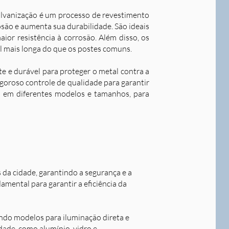
alvanização é um processo de revestimento
são e aumenta sua durabilidade. S
ão ideais
ior resistência à corrosão. Além disso, os
l mais longa do que os postes comuns.
nte e durável para proteger o metal contra a
goroso controle de qualidade para garantir
os em diferentes modelos e tamanhos, para
s da cidade, garantindo a segurança e a
damental para garantir a eficiência da
indo modelos para iluminação direta e
idade, como alumínio, vidro e