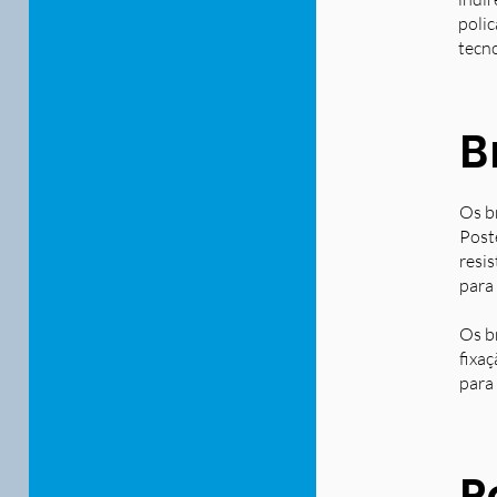
polic
tecn
B
Os b
Post
resi
para
Os b
fixa
para 
P