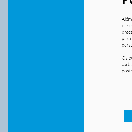
Além
ideai
praça
para
pers
Os p
carbo
post