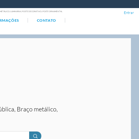
ÇO METÁLICO | LUMINÁRIA | POSTE DECORATIVO | POSTE ORNAMENTAL
Entrar
ORMAÇÕES
CONTATO
ública, Braço metálico,