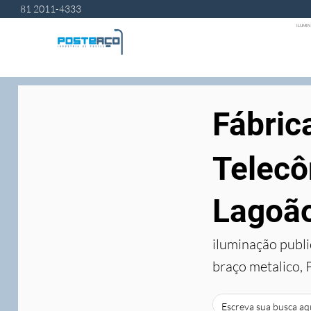
81 2011-4333
ILUMIN
Fábric
Telecô
Lagoã
iluminação publi
braço metalico, 