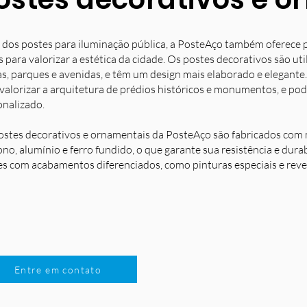
 dos postes para iluminação pública, a PosteAço também oferece 
s para valorizar a estética da cidade. Os postes decorativos são u
s, parques e avenidas, e têm um design mais elaborado e elegante.
 valorizar a arquitetura de prédios históricos e monumentos, e po
onalizado.
ostes decorativos e ornamentais da PosteAço são fabricados com m
no, alumínio e ferro fundido, o que garante sua resistência e dura
es com acabamentos diferenciados, como pinturas especiais e reve
Entre em contato