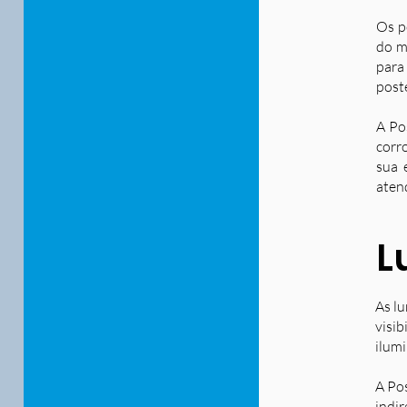
Os p
do m
para
post
A Po
corr
sua 
aten
L
As lu
visib
ilum
A Po
indir