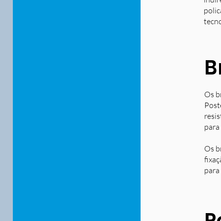
polic
tecn
B
Os b
Post
resi
para
Os b
fixa
para 
P