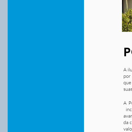
P
A il
por 
que
suas
A P
inc
ava
da c
valo