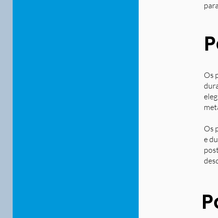
para
P
Os p
dura
eleg
metá
Os p
e du
post
desd
P