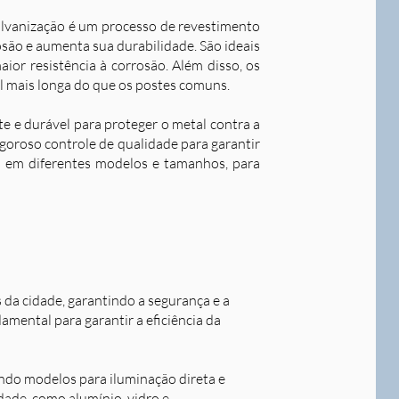
alvanização é um processo de revestimento
são e aumenta sua durabilidade. S
ão ideais
ior resistência à corrosão. Além disso, os
l mais longa do que os postes comuns.
nte e durável para proteger o metal contra a
goroso controle de qualidade para garantir
os em diferentes modelos e tamanhos, para
s da cidade, garantindo a segurança e a
damental para garantir a eficiência da
indo modelos para iluminação direta e
idade, como alumínio, vidro e