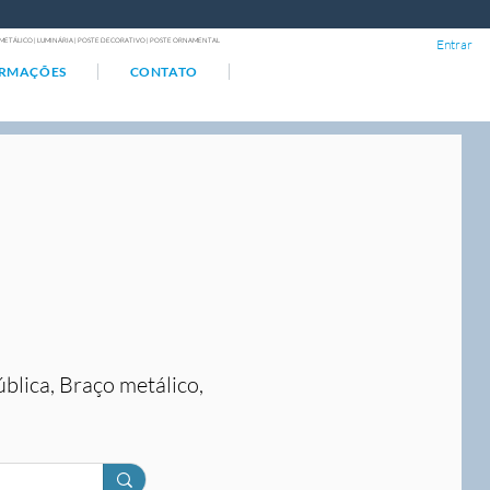
ÇO METÁLICO | LUMINÁRIA | POSTE DECORATIVO | POSTE ORNAMENTAL
Entrar
ORMAÇÕES
CONTATO
ública, Braço metálico,