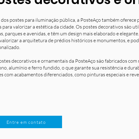
 dos postes para iluminação pública, a PosteAço também oferece 
s para valorizar a estética da cidade. Os postes decorativos são u
s, parques e avenidas, e têm um design mais elaborado e elegante.
 valorizar a arquitetura de prédios históricos e monumentos, e po
onalizado.
ostes decorativos e ornamentais da PosteAço são fabricados com m
no, alumínio e ferro fundido, o que garante sua resistência e dura
es com acabamentos diferenciados, como pinturas especiais e reve
Entre em contato