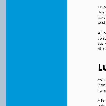
Os p
do m
para
post
A Po
corr
sua 
aten
L
As lu
visib
ilum
A Po
indir