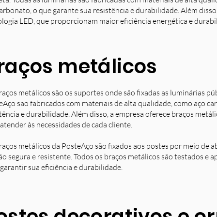
arbonato, o que garante sua resistência e durabilidade. Além diss
ologia LED, que proporcionam maior eficiência energética e durabi
raços metálicos
raços metálicos são os suportes onde são fixadas as luminárias pú
eAço são fabricados com materiais de alta qualidade, como aço ca
stência e durabilidade. Além disso, a empresa oferece braços metá
 atender às necessidades de cada cliente.
raços metálicos da PosteAço são fixados aos postes por meio de a
ção segura e resistente. Todos os braços metálicos são testados e 
garantir sua eficiência e durabilidade.
ostes decorativos e 