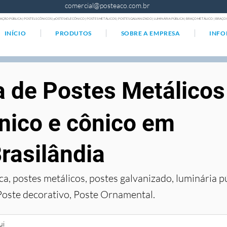
comercial@posteaco.com.br
AÇÃO PÚBLICA | POSTELS CÔNICOS | pOSTES tELECÔNICO | POSTES METÁLICOS | POSTES GALVANIZADO | LUMINÁRIA PÚBLICA | BRAÇO METÁLICO | BRA
INÍCIO
PRODUTOS
SOBRE A EMPRESA
INF
a de Postes Metálicos
nico e cônico em
rasilândia
ca, postes metálicos, postes galvanizado, luminária p
Poste decorativo, Poste Ornamental.