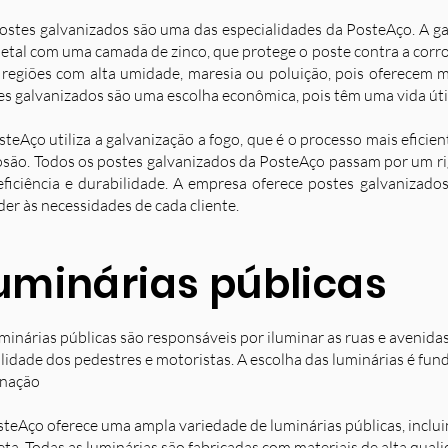
ostes galvanizados são uma das especialidades da PosteAço. A g
etal com uma camada de zinco, que protege o poste contra a corro
 regiões com alta umidade, maresia ou poluição, pois oferecem ma
es galvanizados são uma escolha econômica, pois têm uma vida úti
steAço utiliza a galvanização a fogo, que é o processo mais eficie
osão. Todos os postes galvanizados da PosteAço passam por um ri
eficiência e durabilidade. A empresa oferece postes galvanizad
der às necessidades de cada cliente.
uminárias públicas
minárias públicas são responsáveis por iluminar as ruas e avenida
ilidade dos pedestres e motoristas. A escolha das luminárias é fun
inação
steAço oferece uma ampla variedade de luminárias públicas, inclu
eta. Todas as luminárias são fabricadas com materiais de alta qual