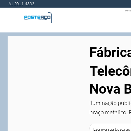
81 2011-4333
ILUMIN
Fábric
Telecô
Nova B
iluminação publi
braço metalico, 