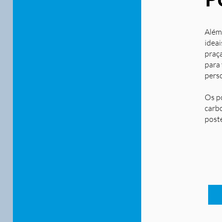
Além
ideai
praça
para
pers
Os p
carbo
post