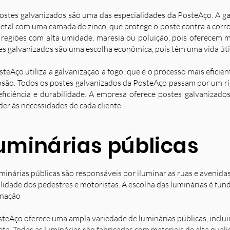
ostes galvanizados são uma das especialidades da PosteAço. A g
etal com uma camada de zinco, que protege o poste contra a corro
 regiões com alta umidade, maresia ou poluição, pois oferecem ma
es galvanizados são uma escolha econômica, pois têm uma vida úti
steAço utiliza a galvanização a fogo, que é o processo mais eficie
osão. Todos os postes galvanizados da PosteAço passam por um ri
eficiência e durabilidade. A empresa oferece postes galvanizad
der às necessidades de cada cliente.
uminárias públicas
minárias públicas são responsáveis por iluminar as ruas e avenida
ilidade dos pedestres e motoristas. A escolha das luminárias é fun
inação
steAço oferece uma ampla variedade de luminárias públicas, inclu
eta. Todas as luminárias são fabricadas com materiais de alta qual