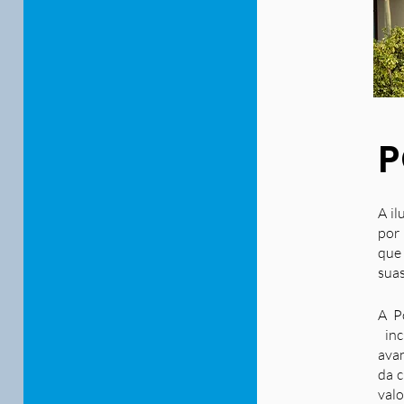
P
A il
por 
que
suas
A P
inc
ava
da c
valo