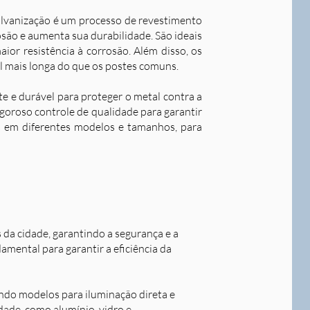
alvanização é um processo de revestimento
são e aumenta sua durabilidade. S
ão ideais
ior resistência à corrosão. Além disso, os
l mais longa do que os postes comuns.
nte e durável para proteger o metal contra a
goroso controle de qualidade para garantir
os em diferentes modelos e tamanhos, para
s da cidade, garantindo a segurança e a
damental para garantir a eficiência da
indo modelos para iluminação direta e
idade, como alumínio, vidro e