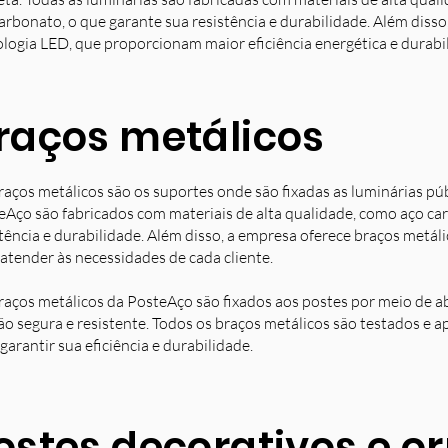
arbonato, o que garante sua resistência e durabilidade. Além diss
ologia LED, que proporcionam maior eficiência energética e durabi
raços metálicos
raços metálicos são os suportes onde são fixadas as luminárias pú
eAço são fabricados com materiais de alta qualidade, como aço ca
stência e durabilidade. Além disso, a empresa oferece braços metá
 atender às necessidades de cada cliente.
raços metálicos da PosteAço são fixados aos postes por meio de a
ção segura e resistente. Todos os braços metálicos são testados e 
garantir sua eficiência e durabilidade.
ostes decorativos e 