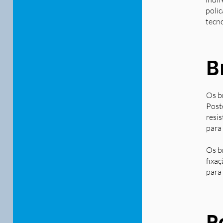
polic
tecn
B
Os b
Post
resi
para
Os b
fixa
para 
P