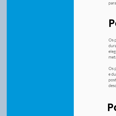
para
P
Os p
dura
eleg
metá
Os p
e du
post
desd
P