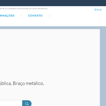
ÇO METÁLICO | LUMINÁRIA | POSTE DECORATIVO | POSTE ORNAMENTAL
Entrar
ORMAÇÕES
CONTATO
ública, Braço metálico,