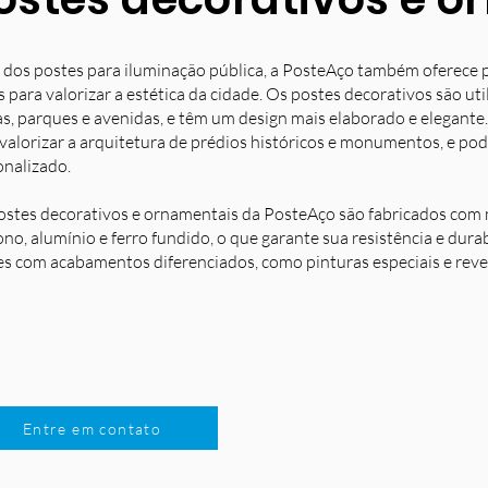
 dos postes para iluminação pública, a PosteAço também oferece 
s para valorizar a estética da cidade. Os postes decorativos são u
s, parques e avenidas, e têm um design mais elaborado e elegante.
 valorizar a arquitetura de prédios históricos e monumentos, e po
onalizado.
ostes decorativos e ornamentais da PosteAço são fabricados com m
no, alumínio e ferro fundido, o que garante sua resistência e dura
es com acabamentos diferenciados, como pinturas especiais e reve
Entre em contato