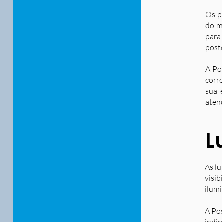
Os p
do m
para
post
A Po
corr
sua 
aten
L
As lu
visib
ilum
A Po
indir