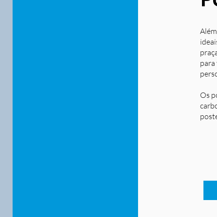
Além
ideai
praça
para
pers
Os p
carbo
post