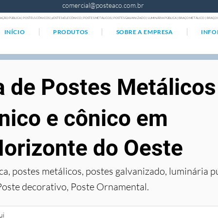
comercial@posteaco.com.br
AÇÃO PÚBLICA | POSTELS CÔNICOS | pOSTES tELECÔNICO | POSTES METÁLICOS | POSTES GALVANIZADO | LUMINÁRIA PÚBLICA | BRAÇO METÁLICO | BRA
INÍCIO
PRODUTOS
SOBRE A EMPRESA
INF
a de Postes Metálicos
nico e cônico em
orizonte do Oeste
ca, postes metálicos, postes galvanizado, luminária p
Poste decorativo, Poste Ornamental.