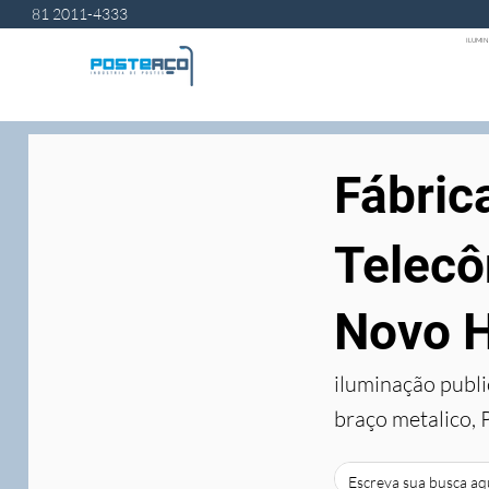
81 2011-4333
ILUMIN
Fábric
Telecô
Novo H
iluminação publi
braço metalico, 