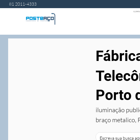
81 2011-4333
ILUMIN
Fábric
Telecô
Porto 
iluminação publi
braço metalico, 