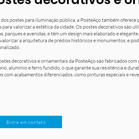
 dos postes para iluminação pública, a PosteAço também oferece 
s para valorizar a estética da cidade. Os postes decorativos são u
s, parques e avenidas, e têm um design mais elaborado e elegante.
 valorizar a arquitetura de prédios históricos e monumentos, e po
onalizado.
ostes decorativos e ornamentais da PosteAço são fabricados com m
no, alumínio e ferro fundido, o que garante sua resistência e dura
es com acabamentos diferenciados, como pinturas especiais e reve
Entre em contato