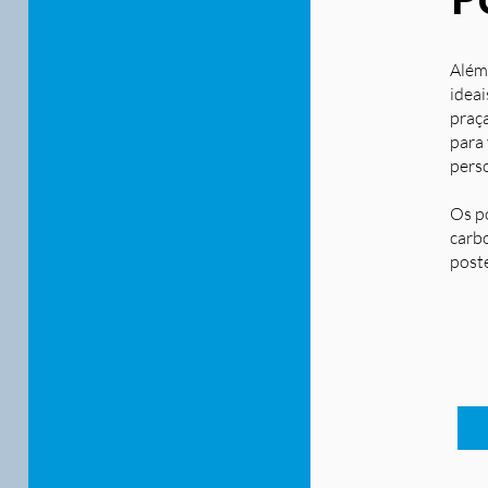
Além
ideai
praça
para
pers
Os p
carbo
post