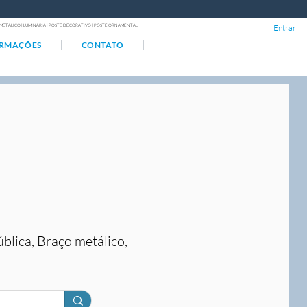
ÇO METÁLICO | LUMINÁRIA | POSTE DECORATIVO | POSTE ORNAMENTAL
Entrar
ORMAÇÕES
CONTATO
ública, Braço metálico,