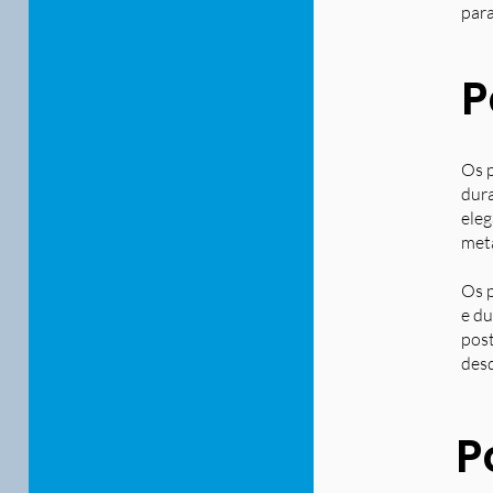
para
P
Os p
dura
eleg
metá
Os p
e du
post
desd
P