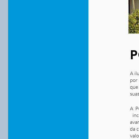
P
A il
por 
que
suas
A P
inc
ava
da c
valo