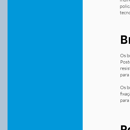
polic
tecn
B
Os b
Post
resi
para
Os b
fixa
para 
P