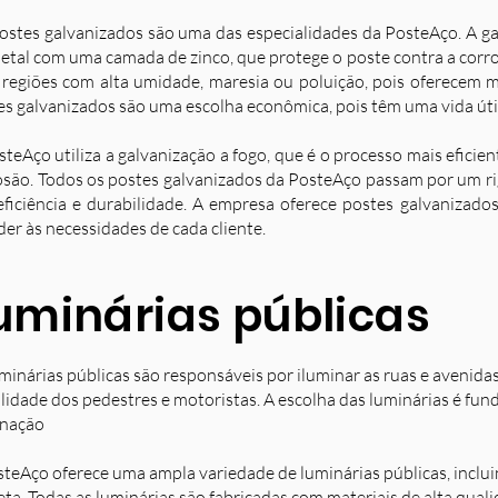
ostes galvanizados são uma das especialidades da PosteAço. A g
etal com uma camada de zinco, que protege o poste contra a corro
 regiões com alta umidade, maresia ou poluição, pois oferecem ma
es galvanizados são uma escolha econômica, pois têm uma vida úti
steAço utiliza a galvanização a fogo, que é o processo mais eficie
osão. Todos os postes galvanizados da PosteAço passam por um ri
eficiência e durabilidade. A empresa oferece postes galvanizad
der às necessidades de cada cliente.
uminárias públicas
minárias públicas são responsáveis por iluminar as ruas e avenida
ilidade dos pedestres e motoristas. A escolha das luminárias é fun
inação
steAço oferece uma ampla variedade de luminárias públicas, inclu
eta. Todas as luminárias são fabricadas com materiais de alta qual