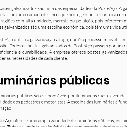
ostes galvanizados são uma das especialidades da PosteAço. A g
etal com uma camada de zinco, que protege o poste contra a corro
 regiões com alta umidade, maresia ou poluição, pois oferecem ma
es galvanizados são uma escolha econômica, pois têm uma vida úti
steAço utiliza a galvanização a fogo, que é o processo mais eficie
osão. Todos os postes galvanizados da PosteAço passam por um ri
eficiência e durabilidade. A empresa oferece postes galvanizad
der às necessidades de cada cliente.
uminárias públicas
minárias públicas são responsáveis por iluminar as ruas e avenida
ilidade dos pedestres e motoristas. A escolha das luminárias é fun
inação
steAço oferece uma ampla variedade de luminárias públicas, inclu
eta. Todas as luminárias são fabricadas com materiais de alta qual