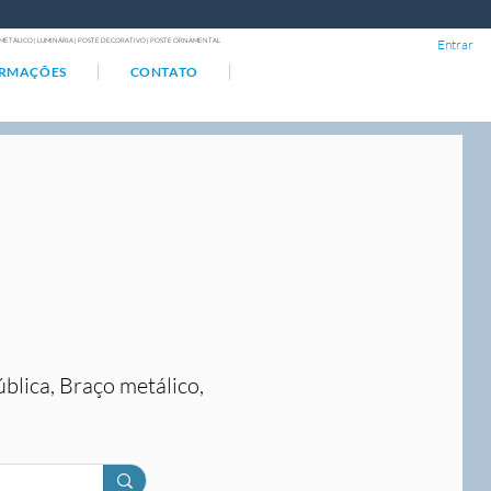
ÇO METÁLICO | LUMINÁRIA | POSTE DECORATIVO | POSTE ORNAMENTAL
Entrar
ORMAÇÕES
CONTATO
ública, Braço metálico,