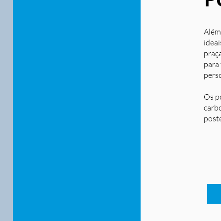
Além
ideai
praça
para
pers
Os p
carbo
post