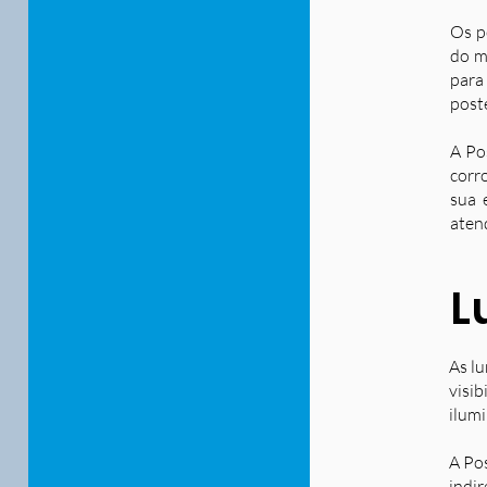
Os p
do m
para
post
A Po
corr
sua 
aten
L
As lu
visib
ilum
A Po
indir