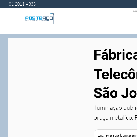
81 2011-4333
ILUMIN
Fábric
Telecô
São Jo
iluminação publi
braço metalico, 