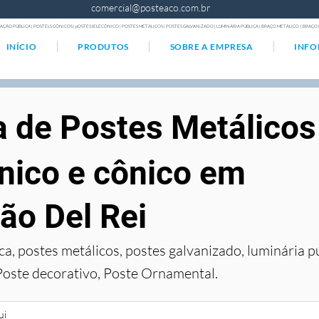
comercial@posteaco.com.br
AÇÃO PÚBLICA | POSTELS CÔNICOS | pOSTES tELECÔNICO | POSTES METÁLICOS | POSTES GALVANIZADO | LUMINÁRIA PÚBLICA | BRAÇO METÁLICO | BRA
INÍCIO
PRODUTOS
SOBRE A EMPRESA
INF
a de Postes Metálicos
nico e cônico em
ão Del Rei
ca, postes metálicos, postes galvanizado, luminária p
Poste decorativo, Poste Ornamental.