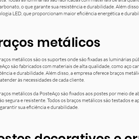
arbonato, o que garante sua resistência e durabilidade. Além diss
ologia LED, que proporcionam maior eficiência energética e durabi
raços metálicos
raços metálicos são os suportes onde são fixadas as luminárias pú
eAço são fabricados com materiais de alta qualidade, como aço ca
stência e durabilidade. Além disso, a empresa oferece braços metá
 atender às necessidades de cada cliente.
raços metálicos da PosteAço são fixados aos postes por meio de a
ção segura e resistente. Todos os braços metálicos são testados e 
garantir sua eficiência e durabilidade.
ostes decorativos e 