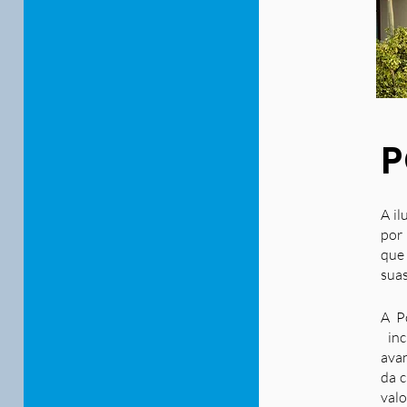
P
A il
por 
que
suas
A P
inc
ava
da c
valo