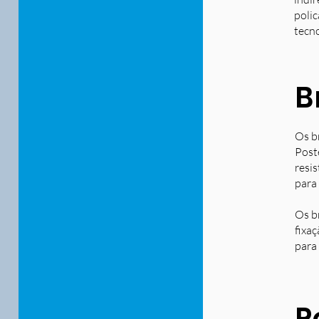
polic
tecn
B
Os b
Post
resi
para
Os b
fixa
para 
P