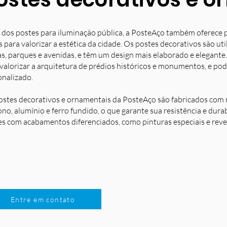
 dos postes para iluminação pública, a PosteAço também oferece 
s para valorizar a estética da cidade. Os postes decorativos são u
s, parques e avenidas, e têm um design mais elaborado e elegante.
 valorizar a arquitetura de prédios históricos e monumentos, e po
onalizado.
ostes decorativos e ornamentais da PosteAço são fabricados com m
no, alumínio e ferro fundido, o que garante sua resistência e dura
es com acabamentos diferenciados, como pinturas especiais e reve
Entre em contato