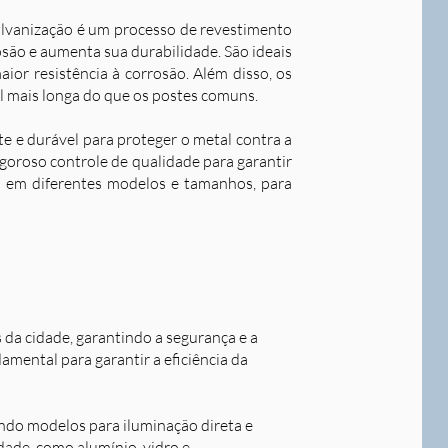
alvanização é um processo de revestimento
são e aumenta sua durabilidade. S
ão ideais
ior resistência à corrosão. Além disso, os
l mais longa do que os postes comuns.
nte e durável para proteger o metal contra a
goroso controle de qualidade para garantir
os em diferentes modelos e tamanhos, para
s da cidade, garantindo a segurança e a
damental para garantir a eficiência da
indo modelos para iluminação direta e
idade, como alumínio, vidro e