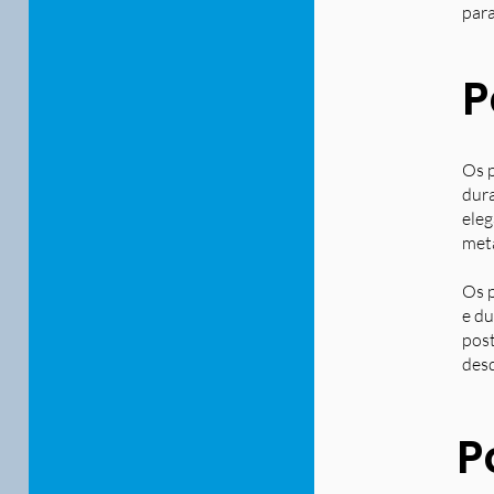
para
P
Os p
dura
eleg
metá
Os p
e du
post
desd
P