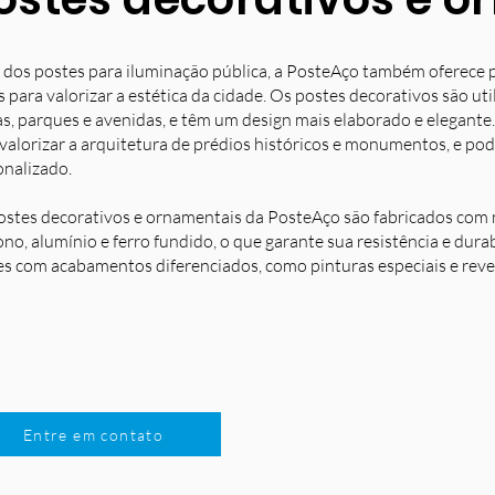
 dos postes para iluminação pública, a PosteAço também oferece 
s para valorizar a estética da cidade. Os postes decorativos são u
s, parques e avenidas, e têm um design mais elaborado e elegante.
 valorizar a arquitetura de prédios históricos e monumentos, e po
onalizado.
ostes decorativos e ornamentais da PosteAço são fabricados com m
no, alumínio e ferro fundido, o que garante sua resistência e dura
es com acabamentos diferenciados, como pinturas especiais e reve
Entre em contato