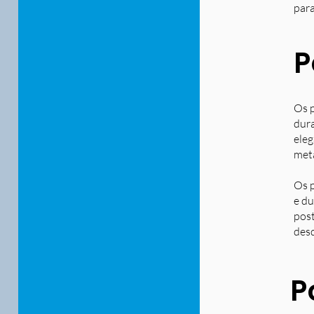
para
P
Os p
dura
eleg
metá
Os p
e du
post
desd
P