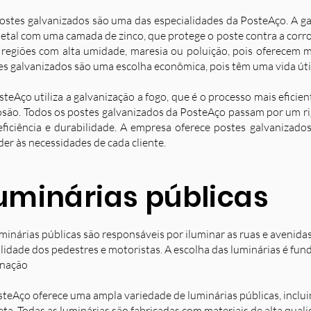
ostes galvanizados são uma das especialidades da PosteAço. A g
etal com uma camada de zinco, que protege o poste contra a corro
 regiões com alta umidade, maresia ou poluição, pois oferecem ma
es galvanizados são uma escolha econômica, pois têm uma vida úti
steAço utiliza a galvanização a fogo, que é o processo mais eficie
osão. Todos os postes galvanizados da PosteAço passam por um ri
eficiência e durabilidade. A empresa oferece postes galvanizad
der às necessidades de cada cliente.
uminárias públicas
minárias públicas são responsáveis por iluminar as ruas e avenida
ilidade dos pedestres e motoristas. A escolha das luminárias é fun
inação
steAço oferece uma ampla variedade de luminárias públicas, inclu
eta. Todas as luminárias são fabricadas com materiais de alta qual