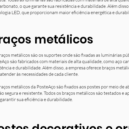
arbonato, o que garante sua resistência e durabilidade. Além diss
ologia LED, que proporcionam maior eficiência energética e durabi
raços metálicos
raços metálicos são os suportes onde são fixadas as luminárias pú
eAço são fabricados com materiais de alta qualidade, como aço ca
stência e durabilidade. Além disso, a empresa oferece braços metá
 atender às necessidades de cada cliente.
raços metálicos da PosteAço são fixados aos postes por meio de a
ção segura e resistente. Todos os braços metálicos são testados e 
garantir sua eficiência e durabilidade.
ostes decorativos e 