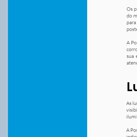
Os p
do m
para
post
A Po
corr
sua 
aten
L
As lu
visib
ilum
A Po
indir