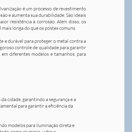
alvanização é um processo de revestimento
são e aumenta sua durabilidade. S
ão ideais
ior resistência à corrosão. Além disso, os
l mais longa do que os postes comuns.
nte e durável para proteger o metal contra a
goroso controle de qualidade para garantir
os em diferentes modelos e tamanhos, para
s da cidade, garantindo a segurança e a
damental para garantir a eficiência da
indo modelos para iluminação direta e
idade, como alumínio, vidro e