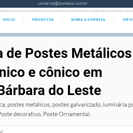
comercial@posteaco.com.br
AÇÃO PÚBLICA | POSTELS CÔNICOS | pOSTES tELECÔNICO | POSTES METÁLICOS | POSTES GALVANIZADO | LUMINÁRIA PÚBLICA | BRAÇO METÁLICO | BRA
INÍCIO
PRODUTOS
SOBRE A EMPRESA
INF
a de Postes Metálicos
nico e cônico em
Bárbara do Leste
ca, postes metálicos, postes galvanizado, luminária p
Poste decorativo, Poste Ornamental.