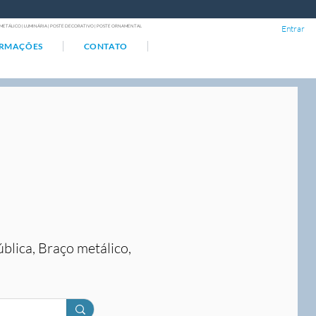
ÇO METÁLICO | LUMINÁRIA | POSTE DECORATIVO | POSTE ORNAMENTAL
Entrar
ORMAÇÕES
CONTATO
ública, Braço metálico,