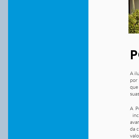
P
A il
por 
que
suas
A P
inc
ava
da c
valo