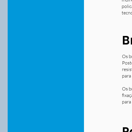
polic
tecn
B
Os b
Post
resi
para
Os b
fixa
para 
P