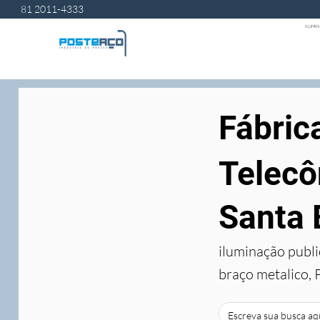
81 2011-4333
ILUMIN
Fábric
Telecô
Santa 
iluminação publi
braço metalico, 