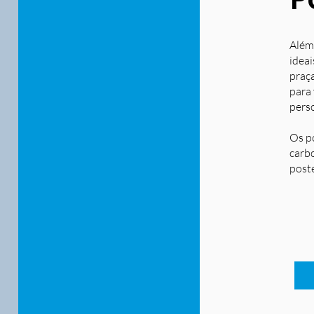
Além
ideai
praça
para
pers
Os p
carbo
post