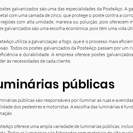
ostes galvanizados são uma das especialidades da PosteAço. A g
etal com uma camada de zinco, que protege o poste contra a corro
 regiões com alta umidade, maresia ou poluição, pois oferecem ma
es galvanizados são uma escolha econômica, pois têm uma vida úti
steAço utiliza a galvanização a fogo, que é o processo mais eficie
osão. Todos os postes galvanizados da PosteAço passam por um ri
eficiência e durabilidade. A empresa oferece postes galvanizad
der às necessidades de cada cliente.
uminárias públicas
minárias públicas são responsáveis por iluminar as ruas e avenida
ilidade dos pedestres e motoristas. A escolha das luminárias é fun
inação
steAço oferece uma ampla variedade de luminárias públicas, inclu
eta. Todas as luminárias são fabricadas com materiais de alta qual