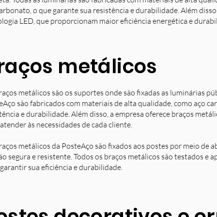
arbonato, o que garante sua resistência e durabilidade. Além diss
ologia LED, que proporcionam maior eficiência energética e durabi
raços metálicos
raços metálicos são os suportes onde são fixadas as luminárias pú
eAço são fabricados com materiais de alta qualidade, como aço ca
stência e durabilidade. Além disso, a empresa oferece braços metá
 atender às necessidades de cada cliente.
raços metálicos da PosteAço são fixados aos postes por meio de a
ção segura e resistente. Todos os braços metálicos são testados e 
garantir sua eficiência e durabilidade.
ostes decorativos e 