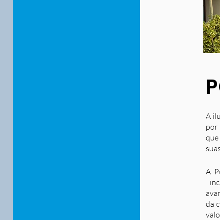
P
A il
por 
que
suas
A P
inc
ava
da c
valo