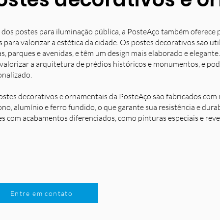
 dos postes para iluminação pública, a PosteAço também oferece 
s para valorizar a estética da cidade. Os postes decorativos são u
s, parques e avenidas, e têm um design mais elaborado e elegante.
 valorizar a arquitetura de prédios históricos e monumentos, e po
onalizado.
ostes decorativos e ornamentais da PosteAço são fabricados com m
no, alumínio e ferro fundido, o que garante sua resistência e dura
es com acabamentos diferenciados, como pinturas especiais e reve
Entre em contato