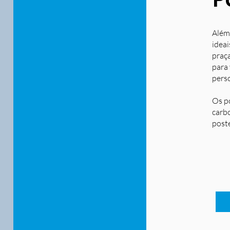
Além
ideai
praça
para
pers
Os p
carbo
post