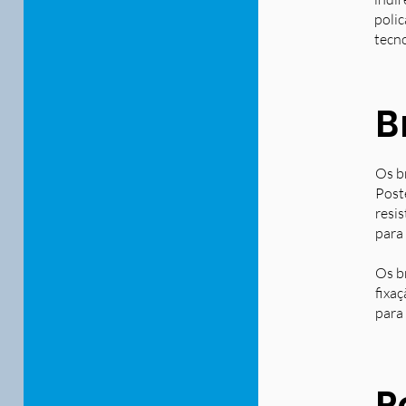
polic
tecn
B
Os b
Post
resi
para
Os b
fixa
para 
P