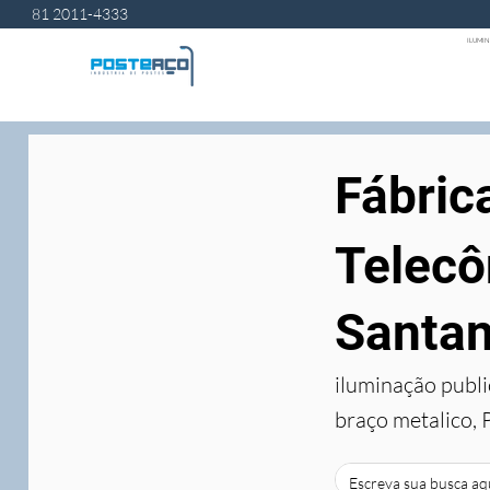
81 2011-4333
ILUMIN
Fábric
Telecô
Santan
iluminação publi
braço metalico, 