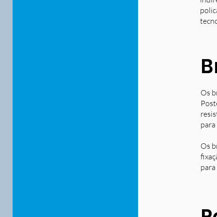
polic
tecn
B
Os b
Post
resi
para
Os b
fixa
para 
P