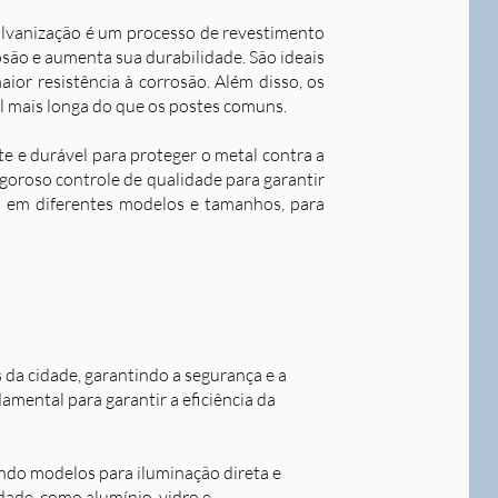
alvanização é um processo de revestimento
são e aumenta sua durabilidade. S
ão ideais
ior resistência à corrosão. Além disso, os
l mais longa do que os postes comuns.
nte e durável para proteger o metal contra a
goroso controle de qualidade para garantir
os em diferentes modelos e tamanhos, para
s da cidade, garantindo a segurança e a
damental para garantir a eficiência da
indo modelos para iluminação direta e
idade, como alumínio, vidro e