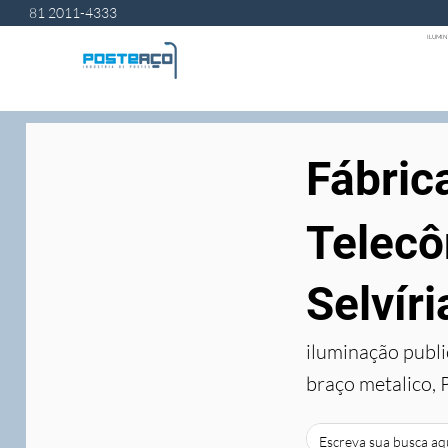
81 2011-4333
ILUMIN
Fábric
Telecô
Selvíri
iluminação publi
braço metalico, 