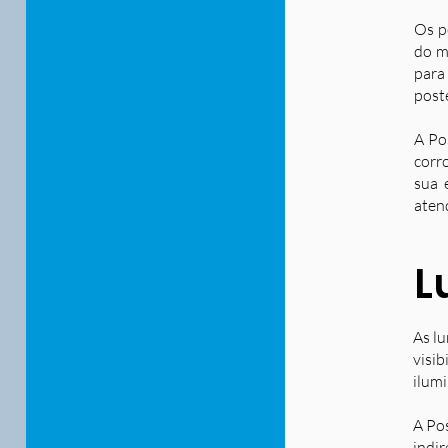
Os p
do m
para
post
A Po
corr
sua 
aten
L
As lu
visib
ilum
A Po
indir