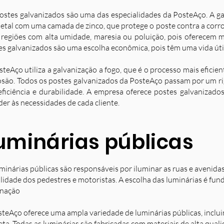
ostes galvanizados são uma das especialidades da PosteAço. A g
etal com uma camada de zinco, que protege o poste contra a corro
 regiões com alta umidade, maresia ou poluição, pois oferecem ma
es galvanizados são uma escolha econômica, pois têm uma vida úti
steAço utiliza a galvanização a fogo, que é o processo mais eficie
osão. Todos os postes galvanizados da PosteAço passam por um ri
eficiência e durabilidade. A empresa oferece postes galvanizad
der às necessidades de cada cliente.
uminárias públicas
minárias públicas são responsáveis por iluminar as ruas e avenida
ilidade dos pedestres e motoristas. A escolha das luminárias é fun
inação
steAço oferece uma ampla variedade de luminárias públicas, inclu
eta. Todas as luminárias são fabricadas com materiais de alta qual