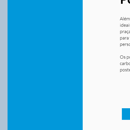
Além
ideai
praça
para
pers
Os p
carbo
post