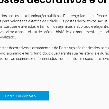
 dos postes para iluminação pública, a PosteAço também oferece 
s para valorizar a estética da cidade. Os postes decorativos são u
s, parques e avenidas, e têm um design mais elaborado e elegante.
 valorizar a arquitetura de prédios históricos e monumentos, e po
onalizado.
ostes decorativos e ornamentais da PosteAço são fabricados com m
no, alumínio e ferro fundido, o que garante sua resistência e dura
es com acabamentos diferenciados, como pinturas especiais e reve
Entre em contato