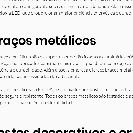
arbonato, o que garante sua resistência e durabilidade. Além diss
ologia LED, que proporcionam maior eficiência energética e durabi
raços metálicos
raços metálicos são os suportes onde são fixadas as luminárias pú
eAço são fabricados com materiais de alta qualidade, como aço ca
stência e durabilidade. Além disso, a empresa oferece braços metá
 atender às necessidades de cada cliente.
raços metálicos da PosteAço são fixados aos postes por meio de a
ção segura e resistente. Todos os braços metálicos são testados e 
garantir sua eficiência e durabilidade.
ostes decorativos e 