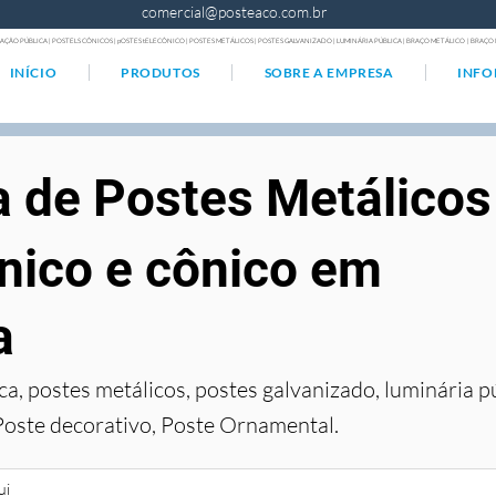
comercial@posteaco.com.br
AÇÃO PÚBLICA | POSTELS CÔNICOS | pOSTES tELECÔNICO | POSTES METÁLICOS | POSTES GALVANIZADO | LUMINÁRIA PÚBLICA | BRAÇO METÁLICO | BRA
INÍCIO
PRODUTOS
SOBRE A EMPRESA
INF
a de Postes Metálicos
nico e cônico em
a
ca, postes metálicos, postes galvanizado, luminária p
Poste decorativo, Poste Ornamental.