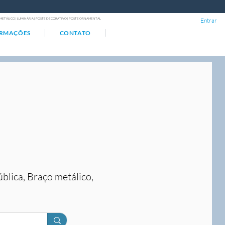
ÇO METÁLICO | LUMINÁRIA | POSTE DECORATIVO | POSTE ORNAMENTAL
Entrar
ORMAÇÕES
CONTATO
ública, Braço metálico,