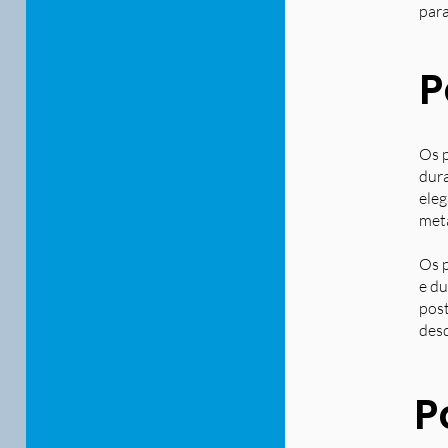
para
P
Os p
dura
eleg
metá
Os p
e du
post
desd
P