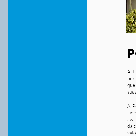
P
A il
por 
que
suas
A P
inc
ava
da c
valo