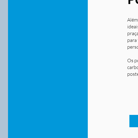
Além
ideai
praça
para
pers
Os p
carbo
post