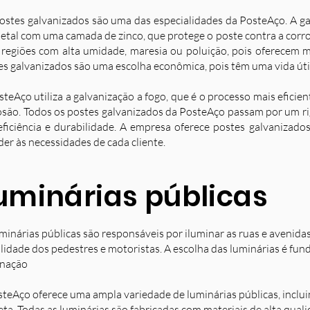
ostes galvanizados são uma das especialidades da PosteAço. A g
etal com uma camada de zinco, que protege o poste contra a corro
 regiões com alta umidade, maresia ou poluição, pois oferecem ma
es galvanizados são uma escolha econômica, pois têm uma vida úti
steAço utiliza a galvanização a fogo, que é o processo mais eficie
osão. Todos os postes galvanizados da PosteAço passam por um ri
eficiência e durabilidade. A empresa oferece postes galvanizad
der às necessidades de cada cliente.
uminárias públicas
minárias públicas são responsáveis por iluminar as ruas e avenida
ilidade dos pedestres e motoristas. A escolha das luminárias é fun
inação
steAço oferece uma ampla variedade de luminárias públicas, inclu
eta. Todas as luminárias são fabricadas com materiais de alta qual