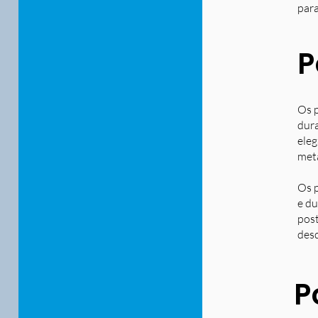
para
P
Os p
dura
eleg
metá
Os p
e du
post
desd
P