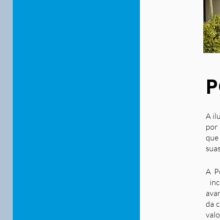
P
A il
por 
que
suas
A P
inc
ava
da c
valo