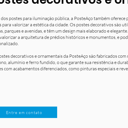
 dos postes para iluminação pública, a PosteAço também oferece 
s para valorizar a estética da cidade. Os postes decorativos são u
s, parques e avenidas, e têm um design mais elaborado e elegante.
 valorizar a arquitetura de prédios históricos e monumentos, e po
onalizado.
ostes decorativos e ornamentais da PosteAço são fabricados com m
no, alumínio e ferro fundido, o que garante sua resistência e dura
es com acabamentos diferenciados, como pinturas especiais e reve
Entre em contato