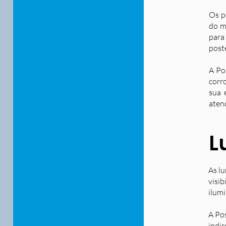
Os p
do m
para
post
A Po
corr
sua 
aten
L
As lu
visib
ilum
A Po
indir