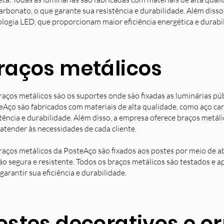
arbonato, o que garante sua resistência e durabilidade. Além diss
ologia LED, que proporcionam maior eficiência energética e durabi
raços metálicos
raços metálicos são os suportes onde são fixadas as luminárias pú
eAço são fabricados com materiais de alta qualidade, como aço ca
stência e durabilidade. Além disso, a empresa oferece braços metá
 atender às necessidades de cada cliente.
raços metálicos da PosteAço são fixados aos postes por meio de a
ção segura e resistente. Todos os braços metálicos são testados e 
garantir sua eficiência e durabilidade.
ostes decorativos e 