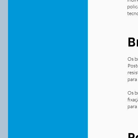
polic
tecn
B
Os b
Post
resi
para
Os b
fixa
para 
P