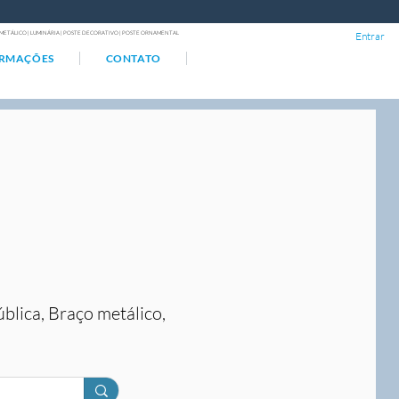
ÇO METÁLICO | LUMINÁRIA | POSTE DECORATIVO | POSTE ORNAMENTAL
Entrar
ORMAÇÕES
CONTATO
ública, Braço metálico,