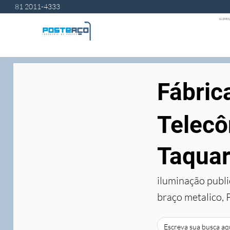
81 2011-4333
ILUMIN
Fábric
Telecô
Taquar
iluminação publi
braço metalico, 