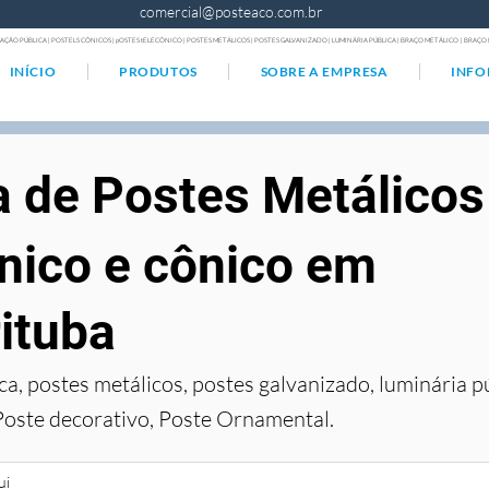
comercial@posteaco.com.br
AÇÃO PÚBLICA | POSTELS CÔNICOS | pOSTES tELECÔNICO | POSTES METÁLICOS | POSTES GALVANIZADO | LUMINÁRIA PÚBLICA | BRAÇO METÁLICO | BRA
INÍCIO
PRODUTOS
SOBRE A EMPRESA
INF
a de Postes Metálicos
nico e cônico em
ituba
ca, postes metálicos, postes galvanizado, luminária p
Poste decorativo, Poste Ornamental.