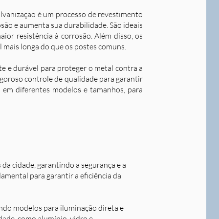
alvanização é um processo de revestimento
são e aumenta sua durabilidade. S
ão ideais
ior resistência à corrosão. Além disso, os
l mais longa do que os postes comuns.
nte e durável para proteger o metal contra a
goroso controle de qualidade para garantir
os em diferentes modelos e tamanhos, para
s da cidade, garantindo a segurança e a
damental para garantir a eficiência da
indo modelos para iluminação direta e
idade, como alumínio, vidro e