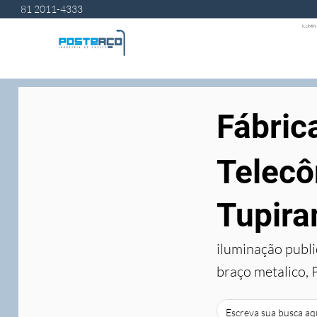
81 2011-4333
ILUMIN
Fábric
Telecô
Tupir
iluminação publi
braço metalico, 