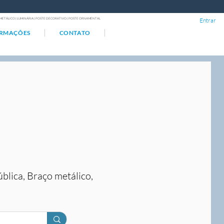
ÇO METÁLICO | LUMINÁRIA | POSTE DECORATIVO | POSTE ORNAMENTAL
Entrar
ORMAÇÕES
CONTATO
ública, Braço metálico,