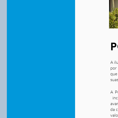
P
A il
por 
que
suas
A P
inc
ava
da c
valo