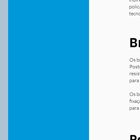
polic
tecn
B
Os b
Post
resi
para
Os b
fixa
para 
P