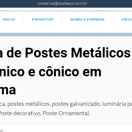
comercial@posteaco.com.br
AÇÃO PÚBLICA | POSTELS CÔNICOS | pOSTES tELECÔNICO | POSTES METÁLICOS | POSTES GALVANIZADO | LUMINÁRIA PÚBLICA | BRAÇO METÁLICO | BRA
INÍCIO
PRODUTOS
SOBRE A EMPRESA
INF
a de Postes Metálicos
nico e cônico em
ama
ca, postes metálicos, postes galvanizado, luminária p
Poste decorativo, Poste Ornamental.