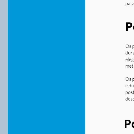
para
P
Os p
dura
eleg
metá
Os p
e du
post
desd
P