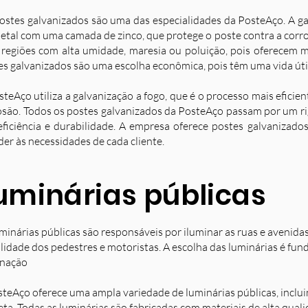
ostes galvanizados são uma das especialidades da PosteAço. A g
etal com uma camada de zinco, que protege o poste contra a corro
 regiões com alta umidade, maresia ou poluição, pois oferecem ma
es galvanizados são uma escolha econômica, pois têm uma vida úti
steAço utiliza a galvanização a fogo, que é o processo mais eficie
osão. Todos os postes galvanizados da PosteAço passam por um ri
eficiência e durabilidade. A empresa oferece postes galvanizad
der às necessidades de cada cliente.
uminárias públicas
minárias públicas são responsáveis por iluminar as ruas e avenida
ilidade dos pedestres e motoristas. A escolha das luminárias é fun
inação
steAço oferece uma ampla variedade de luminárias públicas, inclu
eta. Todas as luminárias são fabricadas com materiais de alta qual