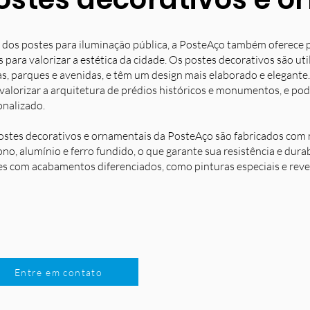
 dos postes para iluminação pública, a PosteAço também oferece 
s para valorizar a estética da cidade. Os postes decorativos são u
s, parques e avenidas, e têm um design mais elaborado e elegante.
 valorizar a arquitetura de prédios históricos e monumentos, e po
onalizado.
ostes decorativos e ornamentais da PosteAço são fabricados com m
no, alumínio e ferro fundido, o que garante sua resistência e dura
es com acabamentos diferenciados, como pinturas especiais e reve
Entre em contato