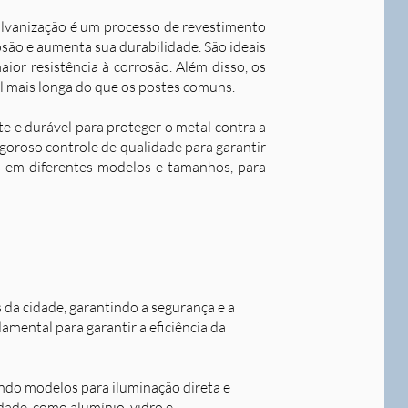
alvanização é um processo de revestimento
são e aumenta sua durabilidade. S
ão ideais
ior resistência à corrosão. Além disso, os
l mais longa do que os postes comuns.
nte e durável para proteger o metal contra a
goroso controle de qualidade para garantir
os em diferentes modelos e tamanhos, para
s da cidade, garantindo a segurança e a
damental para garantir a eficiência da
indo modelos para iluminação direta e
idade, como alumínio, vidro e