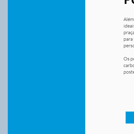
Além
ideai
praça
para
pers
Os p
carbo
post