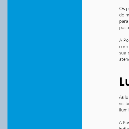
Os p
do m
para
post
A Po
corr
sua 
aten
L
As lu
visib
ilum
A Po
indir