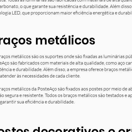
arbonato, o que garante sua resistência e durabilidade. Além diss
ologia LED, que proporcionam maior eficiência energética e durabi
raços metálicos
raços metálicos são os suportes onde são fixadas as luminárias pú
eAço são fabricados com materiais de alta qualidade, como aço ca
stência e durabilidade. Além disso, a empresa oferece braços metá
 atender às necessidades de cada cliente.
raços metálicos da PosteAço são fixados aos postes por meio de a
ção segura e resistente. Todos os braços metálicos são testados e 
garantir sua eficiência e durabilidade.
ostes decorativos e 