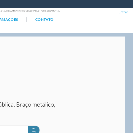
ÇO METÁLICO | LUMINÁRIA | POSTE DECORATIVO | POSTE ORNAMENTAL
Entrar
ORMAÇÕES
CONTATO
ública, Braço metálico,