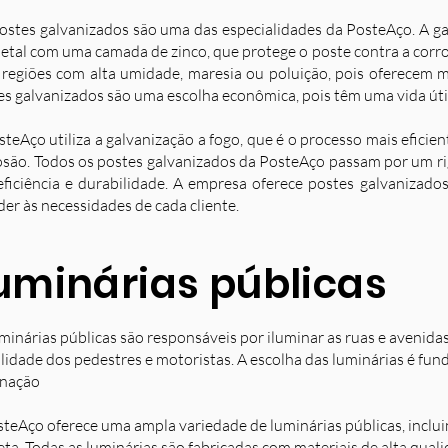
ostes galvanizados são uma das especialidades da PosteAço. A g
etal com uma camada de zinco, que protege o poste contra a corro
 regiões com alta umidade, maresia ou poluição, pois oferecem ma
es galvanizados são uma escolha econômica, pois têm uma vida úti
steAço utiliza a galvanização a fogo, que é o processo mais eficie
osão. Todos os postes galvanizados da PosteAço passam por um ri
eficiência e durabilidade. A empresa oferece postes galvanizad
der às necessidades de cada cliente.
uminárias públicas
minárias públicas são responsáveis por iluminar as ruas e avenida
ilidade dos pedestres e motoristas. A escolha das luminárias é fun
inação
steAço oferece uma ampla variedade de luminárias públicas, inclu
eta. Todas as luminárias são fabricadas com materiais de alta qual