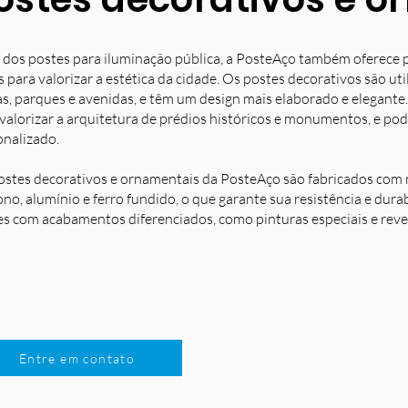
 dos postes para iluminação pública, a PosteAço também oferece 
s para valorizar a estética da cidade. Os postes decorativos são u
s, parques e avenidas, e têm um design mais elaborado e elegante.
 valorizar a arquitetura de prédios históricos e monumentos, e po
onalizado.
ostes decorativos e ornamentais da PosteAço são fabricados com m
no, alumínio e ferro fundido, o que garante sua resistência e dura
es com acabamentos diferenciados, como pinturas especiais e reve
Entre em contato