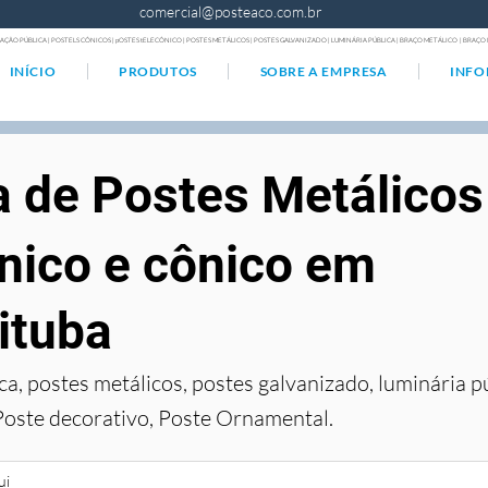
comercial@posteaco.com.br
AÇÃO PÚBLICA | POSTELS CÔNICOS | pOSTES tELECÔNICO | POSTES METÁLICOS | POSTES GALVANIZADO | LUMINÁRIA PÚBLICA | BRAÇO METÁLICO | BRA
INÍCIO
PRODUTOS
SOBRE A EMPRESA
INF
a de Postes Metálicos
nico e cônico em
ituba
ca, postes metálicos, postes galvanizado, luminária p
Poste decorativo, Poste Ornamental.