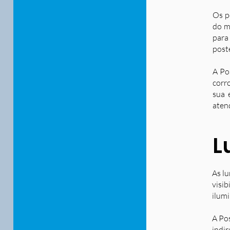
Os p
do m
para
post
A Po
corr
sua 
aten
L
As lu
visib
ilum
A Po
indir