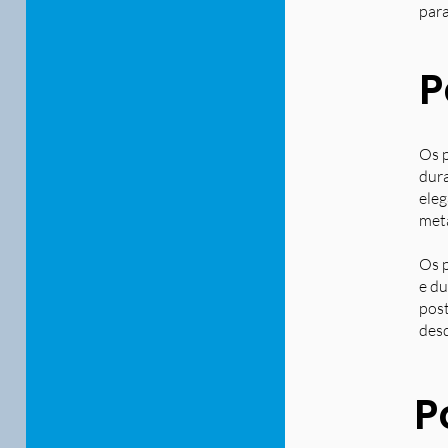
para
P
Os p
dura
eleg
metá
Os p
e du
post
desd
P