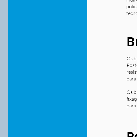
polic
tecn
B
Os b
Post
resi
para
Os b
fixa
para 
P