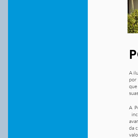
P
A il
por 
que
suas
A P
inc
ava
da c
valo