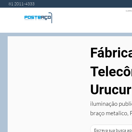
81 2011-4333
ILUMIN
Fábric
Telecô
Urucur
iluminação publi
braço metalico, 