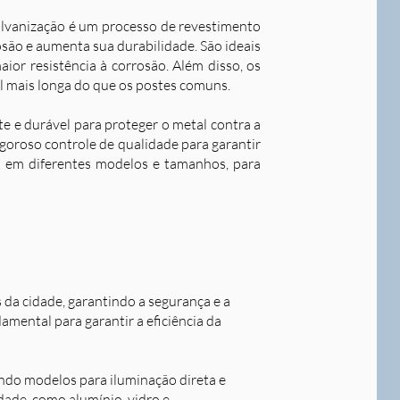
alvanização é um processo de revestimento
são e aumenta sua durabilidade. S
ão ideais
ior resistência à corrosão. Além disso, os
l mais longa do que os postes comuns.
nte e durável para proteger o metal contra a
goroso controle de qualidade para garantir
os em diferentes modelos e tamanhos, para
s da cidade, garantindo a segurança e a
damental para garantir a eficiência da
indo modelos para iluminação direta e
idade, como alumínio, vidro e