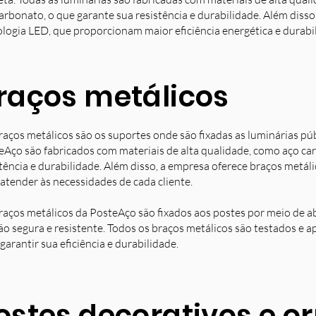
arbonato, o que garante sua resistência e durabilidade. Além diss
ologia LED, que proporcionam maior eficiência energética e durabi
raços metálicos
raços metálicos são os suportes onde são fixadas as luminárias pú
eAço são fabricados com materiais de alta qualidade, como aço ca
stência e durabilidade. Além disso, a empresa oferece braços metá
 atender às necessidades de cada cliente.
raços metálicos da PosteAço são fixados aos postes por meio de a
ção segura e resistente. Todos os braços metálicos são testados e 
garantir sua eficiência e durabilidade.
ostes decorativos e 