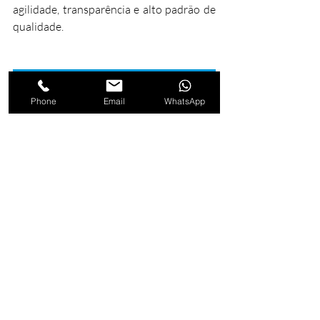
agilidade, transparência e alto padrão de 
qualidade.
Falar agora
Phone
Email
WhatsApp
Por que é importante seguir normas 
técnicas na fabricação de postes 
metálicos?
Seguir normas técnicas garante que os 
postes metálicos atendam a critérios de 
segurança, durabilidade e desempenho. 
Essas normas definem padrões para 
materiais, processos de galvanização, 
resistência estrutural e proteção contra 