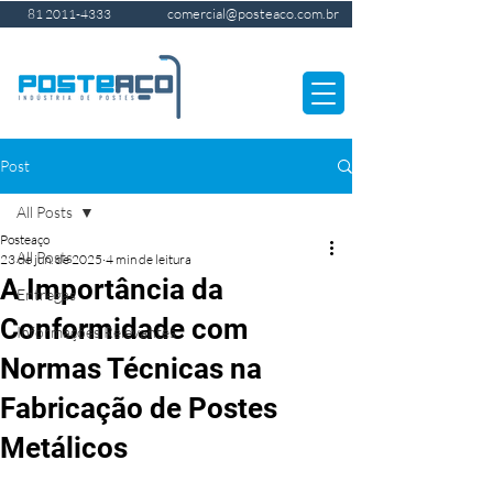
comercial@posteaco.com.br
81 2011-4333
Post
All Posts
Posteaço
All Posts
23 de jun. de 2025
4 min de leitura
A Importância da
Entregas
Conformidade com
Informações Relevantes
Normas Técnicas na
Fabricação de Postes
Metálicos