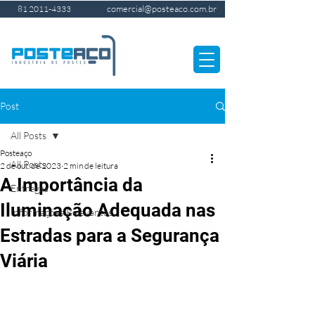
comercial@posteaco.com.br
81 2011-4333
Post
All Posts
Posteaço
All Posts
2 de out. de 2023
2 min de leitura
A Importância da
Entregas
Iluminação Adequada nas
Informações Relevantes
Estradas para a Segurança
Viária