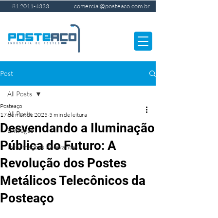
comercial@posteaco.com.br
81 2011-4333
Post
All Posts
Posteaço
All Posts
17 de mar. de 2025
5 min de leitura
Desvendando a Iluminação
Entregas
Pública do Futuro: A
Informações Relevantes
Revolução dos Postes
Metálicos Telecônicos da
Posteaço