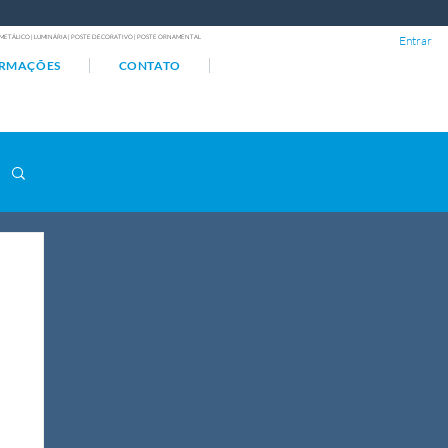
ÇO METÁLICO | LUMINÁRIA | POSTE DECORATIVO | POSTE ORNAMENTAL
Entrar
ORMAÇÕES
CONTATO