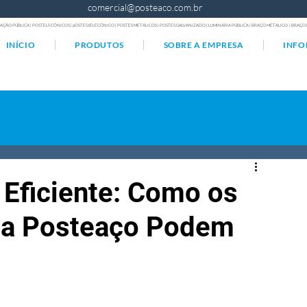
comercial@posteaco.com.br
AÇÃO PÚBLICA | POSTELS CÔNICOS | pOSTES tELECÔNICO | POSTES METÁLICOS | POSTES GALVANIZADO | LUMINÁRIA PÚBLICA | BRAÇO METÁLICO | BRA
INÍCIO
PRODUTOS
SOBRE A EMPRESA
INF
 Eficiente: Como os
da Posteaço Podem