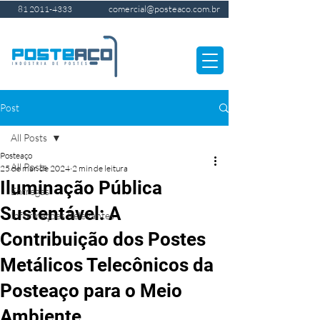
comercial@posteaco.com.br
81 2011-4333
Post
All Posts
Posteaço
All Posts
25 de mar. de 2024
2 min de leitura
Iluminação Pública
Entregas
Sustentável: A
Informações Relevantes
Contribuição dos Postes
Metálicos Telecônicos da
Posteaço para o Meio
Ambiente