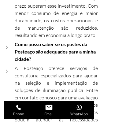
prazo superam esse investimento. Com 
menor consumo de energia e maior 
durabilidade, os custos operacionais e 
de manutenção são reduzidos, 
resultando em economia a longo prazo.
Como posso saber se os postes da 
Posteaço são adequados para a minha 
cidade?
A Posteaço oferece serviços de 
consultoria especializados para ajudar 
na seleção e implementação de 
soluções de iluminação pública. Entre 
em contato conosco para uma avaliação 
personalizada e descubra como os 
nossos postes metálicos telecônicos 
Phone
Email
WhatsApp
podem atender às necessidades 
específicas da sua cidade, contribuindo 
para um ambiente mais sustentável e 