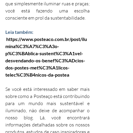
que simplesmente iluminar ruas e praças; 
você está fazendo uma escolha 
consciente em prol da sustentabilidade.
Leia também:
https://www.posteaco.com.br/post/ilu
mina%C3%A7%C3%A3o-
p%C3%BAblica-sustent%C3%A1vel-
desvendando-os-benef%C3%ADcios-
dos-postes-met%C3%A1licos-
telec%C3%B4nicos-da-postea
Se você está interessado em saber mais 
sobre como a Posteaço está contribuindo 
para um mundo mais sustentável e 
iluminado, não deixe de acompanhar o 
nosso blog. Lá, você encontrará 
informações detalhadas sobre os nossos 
produtos, estudos de caso inspiradores e 