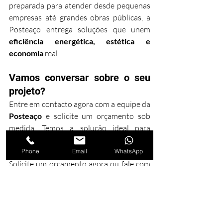
preparada para atender desde pequenas 
empresas até grandes obras públicas, a 
Posteaço entrega soluções que unem 
eficiência energética, estética e 
economia
 real.
Vamos conversar sobre o seu 
projeto?
Entre em contacto agora com a equipe da 
Posteaço
 e solicite um orçamento sob 
medida. Temos a solução ideal para 
tornar a sua iluminação em LED ainda 
mais eficiente, durável e econômica.
Phone
Email
WhatsApp
Solicite um orçamento agora ou fale com 
um especialista.
Falar agora