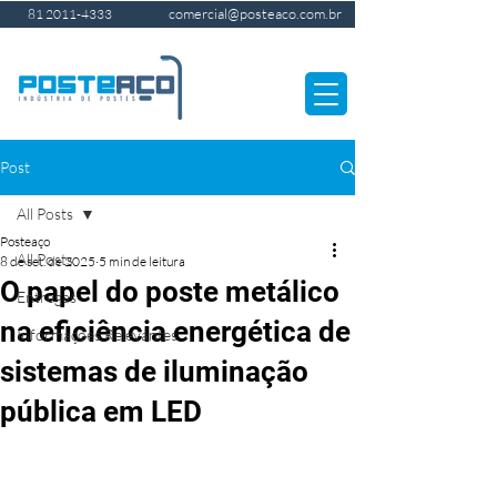
comercial@posteaco.com.br
81 2011-4333
Post
All Posts
Posteaço
All Posts
8 de set. de 2025
5 min de leitura
O papel do poste metálico
Entregas
na eficiência energética de
Informações Relevantes
sistemas de iluminação
pública em LED