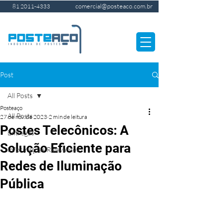
comercial@posteaco.com.br
81 2011-4333
Post
All Posts
Posteaço
All Posts
27 de nov. de 2023
2 min de leitura
Postes Telecônicos: A
Entregas
Solução Eficiente para
Informações Relevantes
Redes de Iluminação
Pública