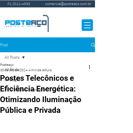
comercial@posteaco.com.br
81 2011-4333
Post
All Posts
Posteaço
All Posts
30 de set. de 2024
4 min de leitura
Postes Telecônicos e
Entregas
Eficiência Energética:
Informações Relevantes
Otimizando Iluminação
Pública e Privada