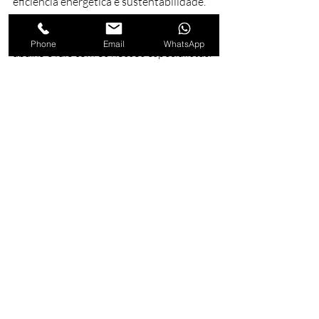
eficiência energética e sustentabilidade.
Para mais informações sobre os Postes 
Telecônicos da Posteaço, click no link 
Phone
Email
WhatsApp
abaixo e fale com os nossos especialistas. 
Falar agora
O que são postes telecônicos?
Postes telecônicos são estruturas 
versáteis utilizadas para suportar 
sistemas de iluminação pública e 
privada, projetadas para durabilidade e 
resistência, além de serem 
esteticamente agradáveis.