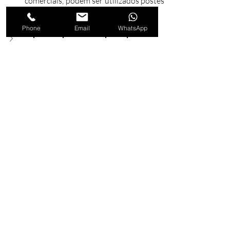
comerciais, podem ser utilizados postes 
de até 8 metros.
Phone
Email
WhatsApp
O poste Square é adequado para 
regiões litorâneas?
Qual tipo de lâmpada é mais eficiente 
para usar com o poste Square?
Como é feita a manutenção dos 
postes decorativos modelo Square?
O modelo Square pode ser usado em 
áreas industriais?