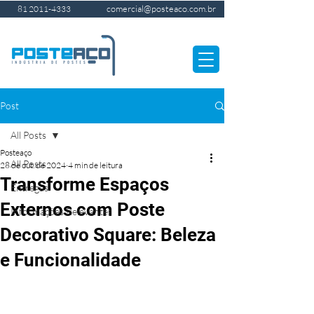
comercial@posteaco.com.br
81 2011-4333
Post
All Posts
Posteaço
All Posts
28 de out. de 2024
4 min de leitura
Transforme Espaços
Entregas
Externos com Poste
Informações Relevantes
Decorativo Square: Beleza
e Funcionalidade